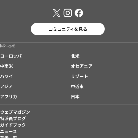
コミュニティを見る
国と地域
ヨーロッパ
北米
中南米
オセアニア
ハワイ
リゾート
アジア
中近東
アフリカ
日本
ウェブマガジン
特派員ブログ
ガイドブック
ニュース
著者一覧