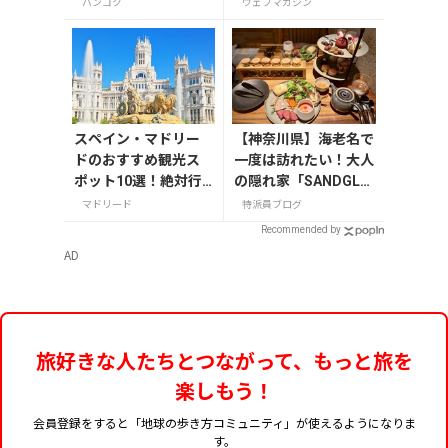
レートやビール・雑貨
バンコク
ウェブマガジン
「カオサン通り」の
まで紹介
現状など在住者がレ
ポート
スペイン・マドリー
【神奈川県】海老名で
ドのおすすめ観光ス
一度は訪れたい！大人
ポット10選！絶対行
の隠れ家「SANDGLA
くべき名所を紹介
SS 熾火」で味わうア
マドリード
特派員ブログ
フタヌーンティー
Recommended by
AD
旅好きな人たちとつながって、もっと旅を
楽しもう！
会員登録をすると「地球の歩き方コミュニティ」が使えるようになりま
す。