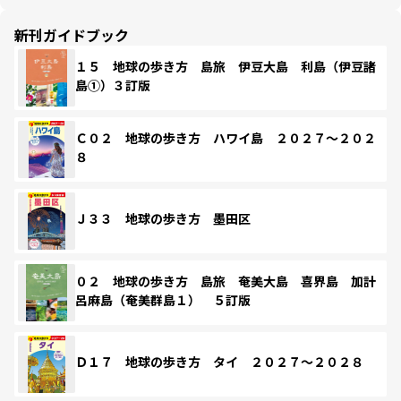
新刊ガイドブック
１５ 地球の歩き方 島旅 伊豆大島 利島（伊豆諸
島①）３訂版
Ｃ０２ 地球の歩き方 ハワイ島 ２０２７～２０２
８
Ｊ３３ 地球の歩き方 墨田区
０２ 地球の歩き方 島旅 奄美大島 喜界島 加計
呂麻島（奄美群島１） ５訂版
Ｄ１７ 地球の歩き方 タイ ２０２７～２０２８