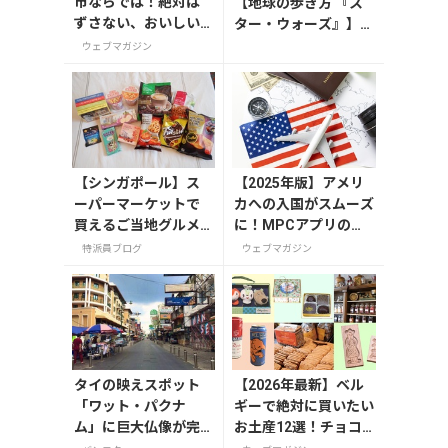
市ならでは！絶対は
【地球の歩き方 『ス
ずさない、おいしい
ター・ウォーズ』】が
お土産10選
7月31日発売！初回限
ウェブマガジン
定版はホログラム仕様
の特製リバーシブル帯
付き
【シンガポール】ス
【2025年版】アメリ
ーパーマーケットで
カへの入国がスムーズ
買えるご当地グルメ
に！MPCアプリの登
のお土産
録方法や使い方を解説
特派員ブログ
ウェブマガジン
タイの映えスポット
【2026年最新】ベル
「ワット・パクナ
ギーで絶対に買いたい
ム」に巨大仏像が完
お土産12選！チョコ
成！旅人が消えた