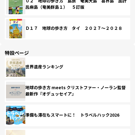
０２ 地球の歩き方 島旅 奄美大島 喜界島 加計
呂麻島（奄美群島１） ５訂版
Ｄ１７ 地球の歩き方 タイ ２０２７～２０２８
特設ページ
世界遺産ランキング
地球の歩き方 meets クリストファー・ノーラン監督
最新作『オデュッセイア』
準備も滞在もスマートに！ トラベルハック2026