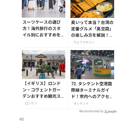
スーツケースの選び
臭いって本当？台湾の
方！海外旅行のスタ
定番グルメ「臭豆腐」
イル別におすすめを
の楽しみ方を解説！定
解説
番メニューとおすすめ
ウェブマガジン
店も紹介
【イギリス】ロンド
72. タシケント空港国
ン・コヴェントガー
際線ターミナルガイ
デンおすすめ観光ス
ド！市内へのアクセ
ポット3つ！
ス・両替・お店情報et
ロンドン
タシケント
c
Recommended by
AD