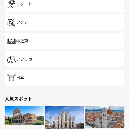
リゾート
アジア
中近東
アフリカ
日本
人気スポット