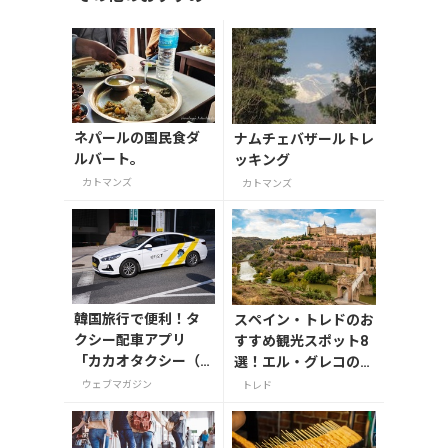
ネパールの国民食ダ
ナムチェバザールトレ
ルバート。
ッキング
カトマンズ
カトマンズ
韓国旅行で便利！タ
スペイン・トレドのお
クシー配車アプリ
すすめ観光スポット8
「カカオタクシー（K
選！エル・グレコの傑
AKAO T）」の登録・
作や古都の魅力を満喫
ウェブマガジン
トレド
利用方法