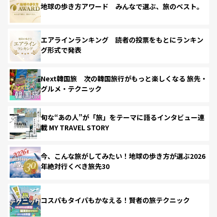
地球の歩き方アワード みんなで選ぶ、旅のベスト。
エアラインランキング 読者の投票をもとにランキン
グ形式で発表
Next韓国旅 次の韓国旅行がもっと楽しくなる 旅先・
グルメ・テクニック
旬な“あの人”が「旅」をテーマに語るインタビュー連
載 MY TRAVEL STORY
今、こんな旅がしてみたい！地球の歩き方が選ぶ2026
年絶対行くべき旅先30
コスパもタイパもかなえる！賢者の旅テクニック