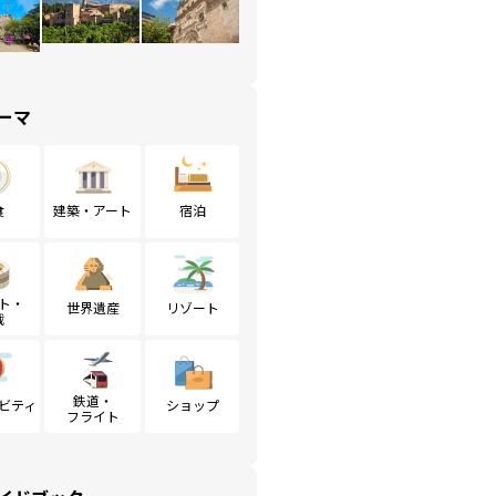
ーマ
食
建築・アート
宿泊
ト・
世界遺産
リゾート
戦
鉄道・
ビティ
ショップ
フライト