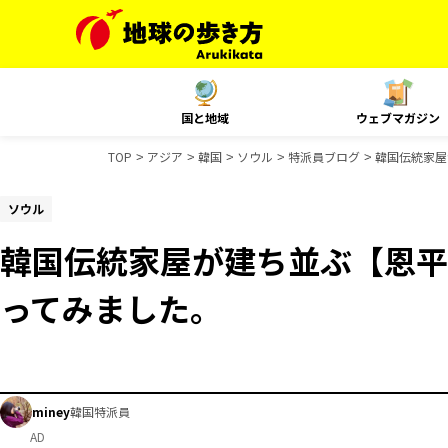
国と地域
ウェブマガジン
TOP
アジア
韓国
ソウル
特派員ブログ
韓国伝統家屋
ソウル
韓国伝統家屋が建ち並ぶ【恩平
ってみました。
miney
韓国特派員
AD