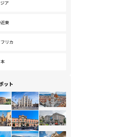
アジア
中近東
アフリカ
日本
ポット