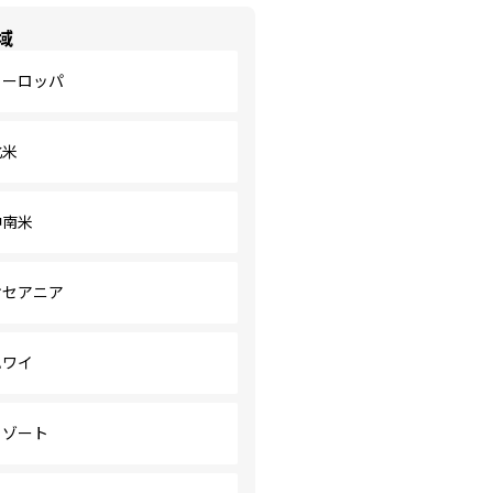
域
ヨーロッパ
北米
中南米
オセアニア
ハワイ
リゾート