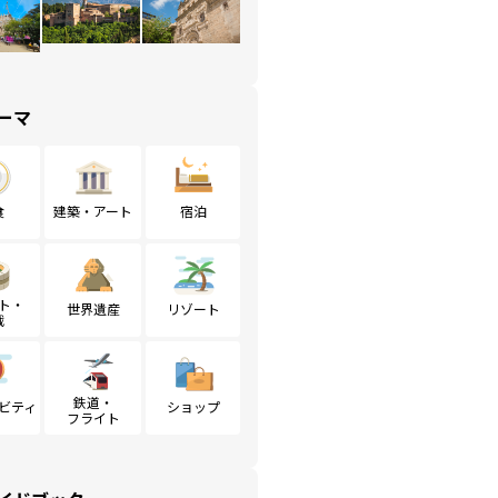
ーマ
食
建築・アート
宿泊
ト・
世界遺産
リゾート
戦
鉄道・
ビティ
ショップ
フライト