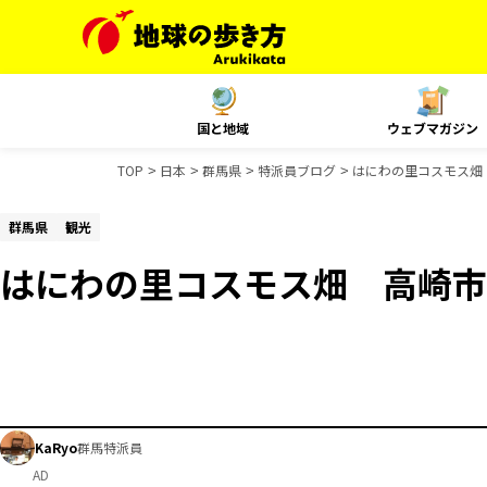
国と地域
ウェブマガジン
TOP
日本
群馬県
特派員ブログ
はにわの里コスモス畑
群馬県
観光
はにわの里コスモス畑 高崎市
KaRyo
群馬特派員
AD