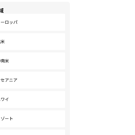
域
ヨーロッパ
北米
中南米
オセアニア
ハワイ
リゾート