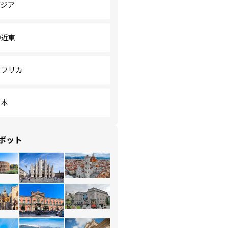
アジア
中近東
アフリカ
日本
ポット