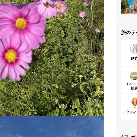
旅のテ
飲
イベン
観
アクティ