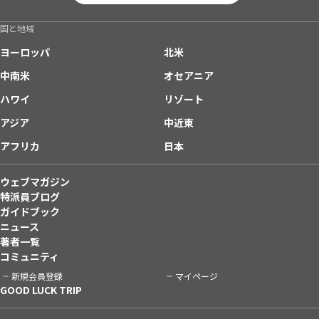
国と地域
ヨーロッパ
北米
中南米
オセアニア
ハワイ
リゾート
アジア
中近東
アフリカ
日本
ウェブマガジン
特派員ブログ
ガイドブック
ニュース
著者一覧
コミュニティ
新規会員登録
マイページ
GOOD LUCK TRIP