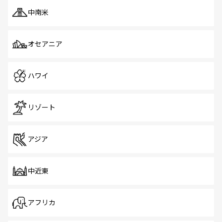
中南米
オセアニア
ハワイ
リゾート
アジア
中近東
アフリカ