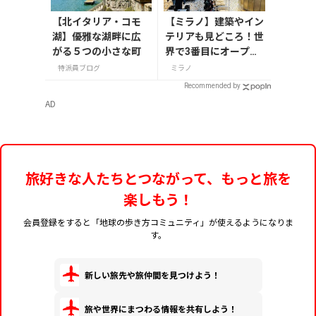
【北イタリア・コモ
【ミラノ】建築やイン
湖】優雅な湖畔に広
テリアも見どころ！世
がる５つの小さな町
界で3番目にオープン
したスターバックス
特派員ブログ
ミラノ
リザーブ ロースタリ
Recommended by
ー
AD
旅好きな人たちとつながって、もっと旅を
楽しもう！
会員登録をすると「地球の歩き方コミュニティ」が使えるようになりま
す。
新しい旅先や旅仲間を見つけよう！
旅や世界にまつわる情報を共有しよう！