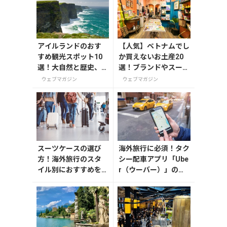
アイルランドのおす
【人気】ベトナムでし
すめ観光スポット10
か買えないお土産20
選！大自然と歴史、
選！ブランドやスーパ
ウイスキーを楽しむ
ーのお菓子や雑貨まで
ウェブマガジン
ウェブマガジン
紹介
スーツケースの選び
海外旅行に必須！タク
方！海外旅行のスタ
シー配車アプリ「Ube
イル別におすすめを
r（ウーバー）」の登
解説
録・利用方法