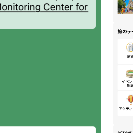
旅のテ
飲
イベン
観
アクティ