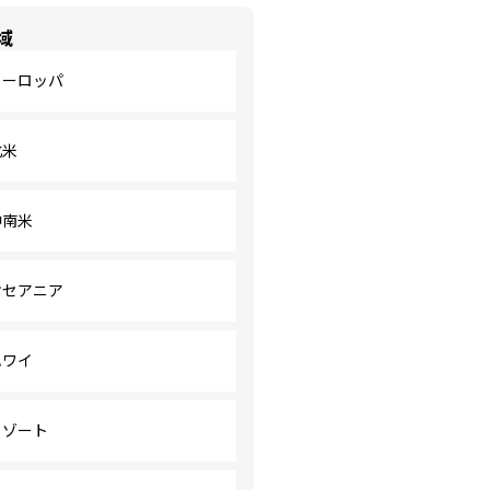
域
ヨーロッパ
北米
中南米
オセアニア
ハワイ
リゾート