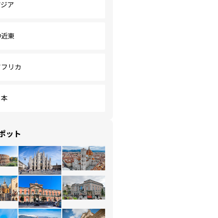
アジア
中近東
アフリカ
日本
ポット