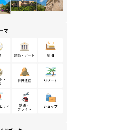
ーマ
食
建築・アート
宿泊
ト・
世界遺産
リゾート
戦
鉄道・
ビティ
ショップ
フライト