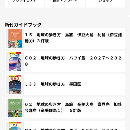
アクティビティ
鉄道・フライト
ショップ
新刊ガイドブック
１５ 地球の歩き方 島旅 伊豆大島 利島（伊豆諸
島①）３訂版
Ｃ０２ 地球の歩き方 ハワイ島 ２０２７～２０２
８
Ｊ３３ 地球の歩き方 墨田区
０２ 地球の歩き方 島旅 奄美大島 喜界島 加計
呂麻島（奄美群島１） ５訂版