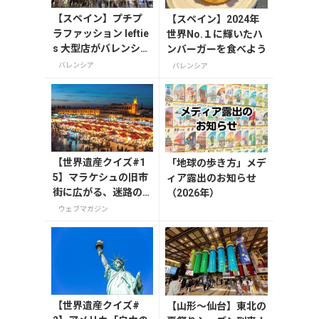
【スペイン】プチプ
【スペイン】2024年
ラファッション leftie
世界No.１に輝いたハ
s 大型店がバレンシア
ンバーガーを食べよう
にオープン
バレンシア
バレンシア
【世界遺産クイズ#1
「地球の歩き方」メデ
5】マラケシュの旧市
ィア露出のお知らせ
街に広がる、迷路の
（2026年）
ような市場の名前
ウェブマガジン
は？
【世界遺産クイズ#
【山形〜仙台】東北の