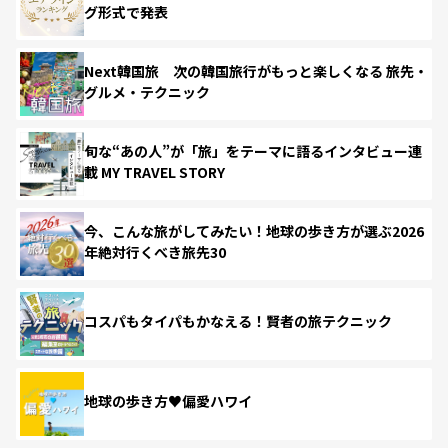
グ形式で発表
Next韓国旅 次の韓国旅行がもっと楽しくなる 旅先・
グルメ・テクニック
旬な“あの人”が「旅」をテーマに語るインタビュー連
載 MY TRAVEL STORY
今、こんな旅がしてみたい！地球の歩き方が選ぶ2026
年絶対行くべき旅先30
コスパもタイパもかなえる！賢者の旅テクニック
地球の歩き方♥偏愛ハワイ