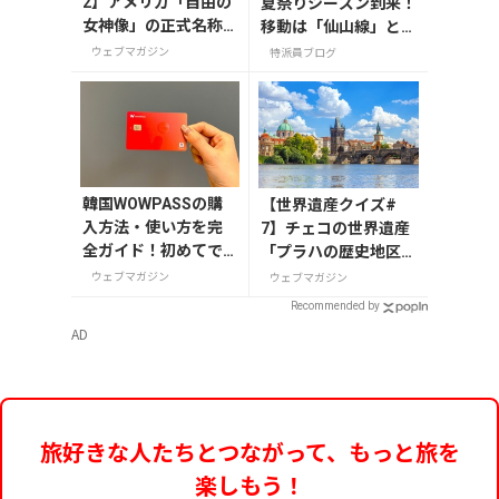
2】アメリカ「自由の
夏祭りシーズン到来！
女神像」の正式名称
移動は「仙山線」と
は？
「高速バス」どっちが
ウェブマガジン
特派員ブログ
正解？
韓国WOWPASSの購
【世界遺産クイズ#
入方法・使い方を完
7】チェコの世界遺産
全ガイド！初めてで
「プラハの歴史地区」
も迷わない
を流れる川の名前は？
ウェブマガジン
ウェブマガジン
Recommended by
AD
旅好きな人たちとつながって、もっと旅を
楽しもう！