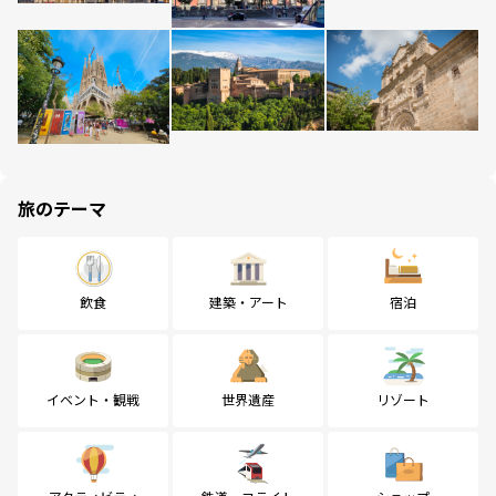
旅のテーマ
飲食
建築・アート
宿泊
イベント・観戦
世界遺産
リゾート