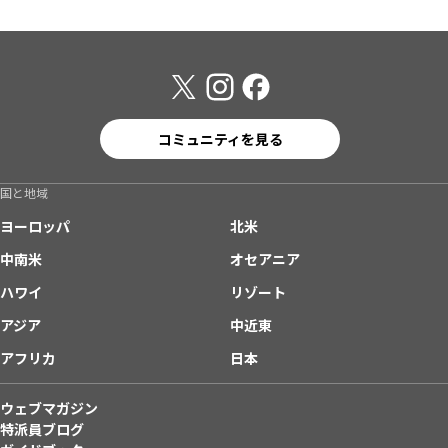
コミュニティを見る
国と地域
ヨーロッパ
北米
中南米
オセアニア
ハワイ
リゾート
アジア
中近東
アフリカ
日本
ウェブマガジン
特派員ブログ