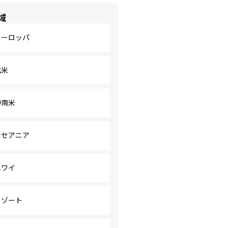
域
ヨーロッパ
北米
中南米
オセアニア
ハワイ
リゾート