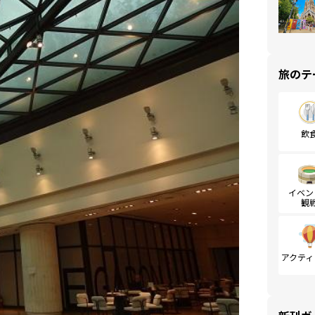
旅のテ
飲
イベン
観
アクティ