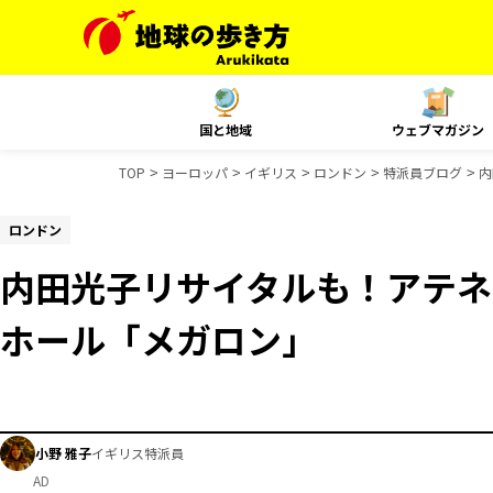
国と地域
ウェブマガジン
TOP
ヨーロッパ
イギリス
ロンドン
特派員ブログ
内
ロンドン
内田光子リサイタルも！アテネ
ホール「メガロン」
小野 雅子
イギリス特派員
AD