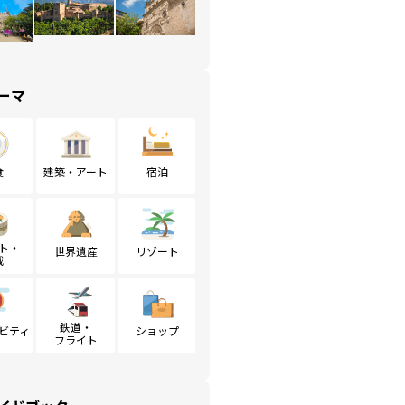
ーマ
食
建築・アート
宿泊
ト・
世界遺産
リゾート
戦
鉄道・
ビティ
ショップ
フライト