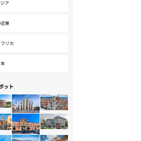
アジア
中近東
アフリカ
日本
ポット