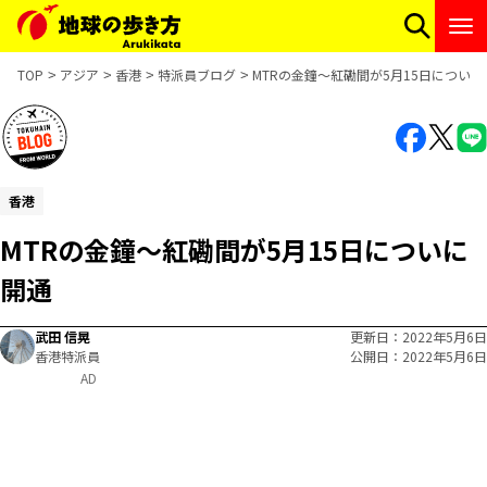
TOP
アジア
香港
特派員ブログ
MTRの金鐘〜紅磡間が5月15日についに
香港
MTRの金鐘〜紅磡間が5月15日についに
開通
武田 信晃
更新日
2022年5月6日
香港特派員
公開日
2022年5月6日
AD