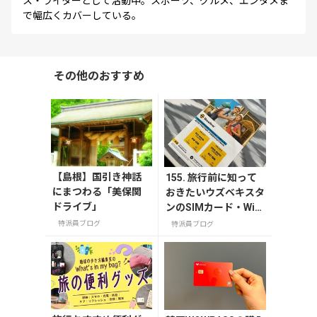
ス・ライターとして活動中。スポーツ、グルメ、エンタメま
で幅広くカバーしている。
その他のおすすめ
【島根】国引き神話
155. 旅行前に知って
にまつわる「美保関
おきたいウズベキスタ
ドライブ」
ンのSIMカード・Wi-F
iなどインターネット
特派員ブログ
特派員ブログ
事情