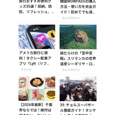
旅行おすすめ便利グ
韓国WOWPASSの購入
ッズ35選！収納、防
方法・使い方を完全ガ
犯、リフレッシュ、
イド！初めてでも迷わ
どれを持って行く？
ない
ウェブマガジン
【編集者の旅の持ち
物】
アメリカ旅行に便
謎だらけの「空中宮
利！タクシー配車ア
殿」スリランカの世界
プリ「Lyft（リフ
遺産シーギリヤ・ロッ
ト）」の登録・利用
ク登頂に挑戦！
アメリカ
ウェブマガジン
方法
【2026年最新】千葉
39. チョルスーバザー
市ならでは！絶対は
ル徹底ガイド！タシケ