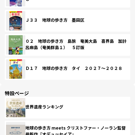
Ｊ３３ 地球の歩き方 墨田区
０２ 地球の歩き方 島旅 奄美大島 喜界島 加計
呂麻島（奄美群島１） ５訂版
Ｄ１７ 地球の歩き方 タイ ２０２７～２０２８
特設ページ
世界遺産ランキング
地球の歩き方 meets クリストファー・ノーラン監督
最新作『オデュッセイア』