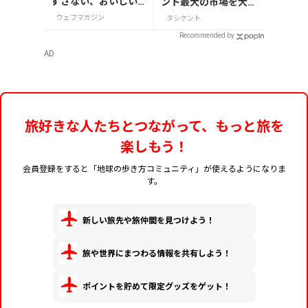
ずさない、おいしい
ント最大の市場を大探
お土産10選
検
ウェブマガジン
タシケント
Recommended by
AD
旅好きな人たちとつながって、もっと旅を
楽しもう！
会員登録をすると「地球の歩き方コミュニティ」が使えるようになりま
す。
新しい旅先や旅仲間を見つけよう！
旅や世界にまつわる情報を共有しよう！
ポイントを貯めて限定グッズをゲット！