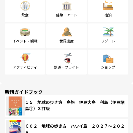
飲食
建築・アート
宿泊
イベント・観戦
世界遺産
リゾート
アクティビティ
鉄道・フライト
ショップ
新刊ガイドブック
１５ 地球の歩き方 島旅 伊豆大島 利島（伊豆諸
島①）３訂版
Ｃ０２ 地球の歩き方 ハワイ島 ２０２７～２０２
８