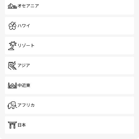
オセアニア
ハワイ
リゾート
アジア
中近東
アフリカ
日本