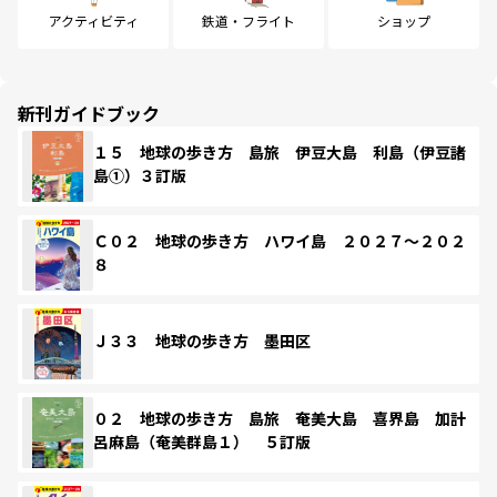
アクティビティ
鉄道・フライト
ショップ
新刊ガイドブック
１５ 地球の歩き方 島旅 伊豆大島 利島（伊豆諸
島①）３訂版
Ｃ０２ 地球の歩き方 ハワイ島 ２０２７～２０２
８
Ｊ３３ 地球の歩き方 墨田区
０２ 地球の歩き方 島旅 奄美大島 喜界島 加計
呂麻島（奄美群島１） ５訂版