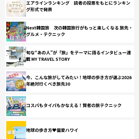
エアラインランキング 読者の投票をもとにランキン
グ形式で発表
Next韓国旅 次の韓国旅行がもっと楽しくなる 旅先・
グルメ・テクニック
旬な“あの人”が「旅」をテーマに語るインタビュー連
載 MY TRAVEL STORY
今、こんな旅がしてみたい！地球の歩き方が選ぶ2026
年絶対行くべき旅先30
コスパもタイパもかなえる！賢者の旅テクニック
地球の歩き方♥偏愛ハワイ