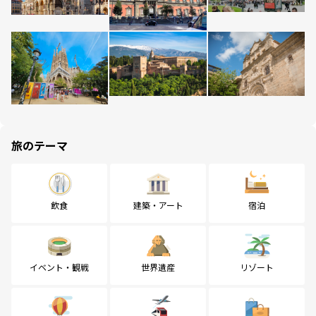
旅のテーマ
飲食
建築・アート
宿泊
イベント・観戦
世界遺産
リゾート