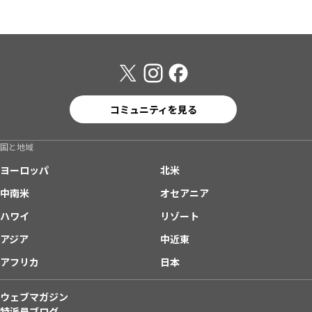
コミュニティを見る
国と地域
ヨーロッパ
北米
中南米
オセアニア
ハワイ
リゾート
アジア
中近東
アフリカ
日本
ウェブマガジン
特派員ブログ