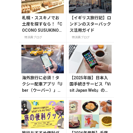
札幌・ススキノでお
【イギリス旅行記】ロ
土産を探すなら！「C
ンドンのスターバック
OCONO SUSUKINO」
ス活用ガイド
お土産編
特派員ブログ
特派員ブログ
海外旅行に必須！タ
【2025年版】日本入
クシー配車アプリ「U
国手続きサービス「Vi
ber（ウーバー）」の
sit Japan Web」の登
登録・利用方法
録方法や注意点を解説
旅行おすすめ便利グ