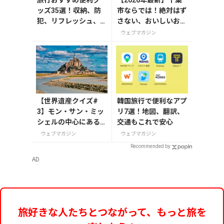
【2026年最新】千葉
ッズ35選！収納、防
市ならでは！絶対はず
犯、リフレッシュ、
さない、おいしいお土
どれを持って行く？
産10選
ウェブマガジン
【編集者の旅の持ち
物】
【世界遺産クイズ#
韓国旅行で便利なアプ
3】モン・サン・ミッ
リ7選！地図、翻訳、
シェルの中心にある
交通もこれで安心
建造物は？
ウェブマガジン
ウェブマガジン
Recommended by
AD
旅好きな人たちとつながって、もっと旅を