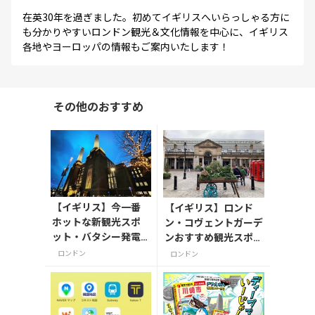
在英30年を過ぎました。初めてイギリスへいらっしゃる方に
も分かりやすいロンドン観光＆文化情報を中心に、イギリス
各地やヨーロッパの情報もご案内いたします！
その他のおすすめ
【イギリス】今一番
【イギリス】ロンド
ホットな新観光スポ
ン・コヴェントガーデ
ット・バタシー発電
ンおすすめ観光スポッ
所徹底ガイド
ト3つ！
ロンドン
ロンドン