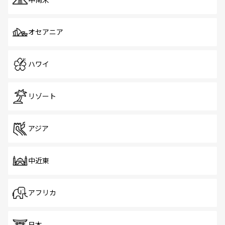
オセアニア
ハワイ
リゾート
アジア
中近東
アフリカ
日本