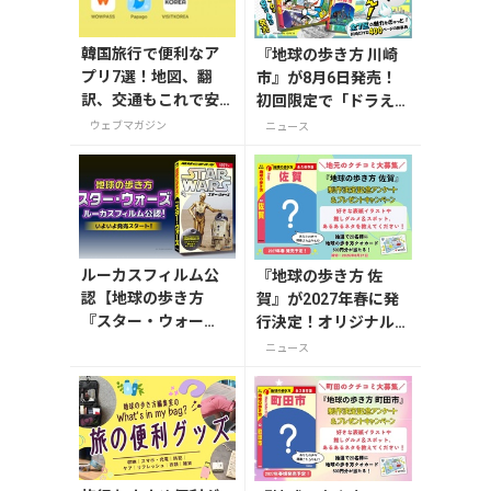
韓国旅行で便利なア
『地球の歩き方 川崎
プリ7選！地図、翻
市』が8月6日発売！
訳、交通もこれで安
初回限定で「ドラえも
心
ん」描き下ろし特別カ
ウェブマガジン
ニュース
バー付き
ルーカスフィルム公
『地球の歩き方 佐
認【地球の歩き方
賀』が2027年春に発
『スター・ウォー
行決定！オリジナルグ
ズ』】が7月31日発
ッズが当たる発行記念
ニュース
売！初回限定版はホ
アンケート実施中
ログラム仕様の特製
リバーシブル帯付き