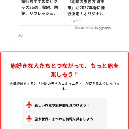
旅行おすすめ便利グ
『地球の歩き方 町田
ッズ35選！収納、防
市』が2027年春に発
犯、リフレッシュ、
行決定！オリジナルグ
どれを持って行く？
ッズが当たる発行記念
ニュース
【編集者の旅の持ち
アンケート実施中
Recommended by
物】
AD
旅好きな人たちとつながって、もっと旅を
楽しもう！
会員登録をすると「地球の歩き方コミュニティ」が使えるようになりま
す。
新しい旅先や旅仲間を見つけよう！
旅や世界にまつわる情報を共有しよう！