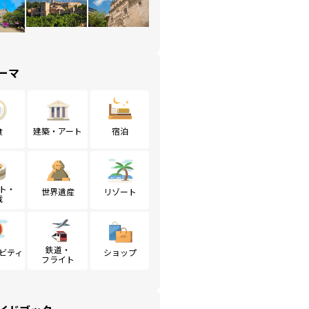
ーマ
食
建築・アート
宿泊
ト・
世界遺産
リゾート
戦
鉄道・
ビティ
ショップ
フライト