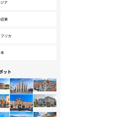
アジア
中近東
アフリカ
日本
ポット