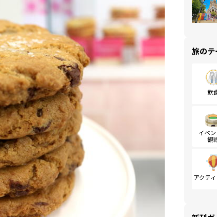
旅のテ
飲
イベン
観
アクティ