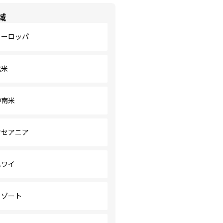
域
ヨーロッパ
北米
中南米
オセアニア
ハワイ
リゾート