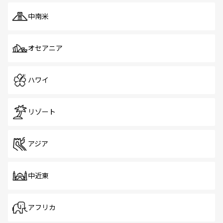
中南米
オセアニア
ハワイ
リゾート
アジア
中近東
アフリカ