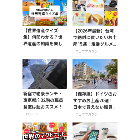
【世界遺産クイズ
【2026年最新】台湾
集】何問わかる？世
で絶対に買いたいお土
界遺産の知識を楽し
産15選！定番グルメ
く学ぼう
やかわいい雑貨、限定
ウェブマガジン
商品も紹介
新宿で絶景ランチ・
【保存版】ドイツのお
東京都庁32階の職員
すすめお土産20選！
食堂は超おススメ！
日本で買えない雑貨か
らお菓子まで徹底紹介
ロンドン
ウェブマガジン