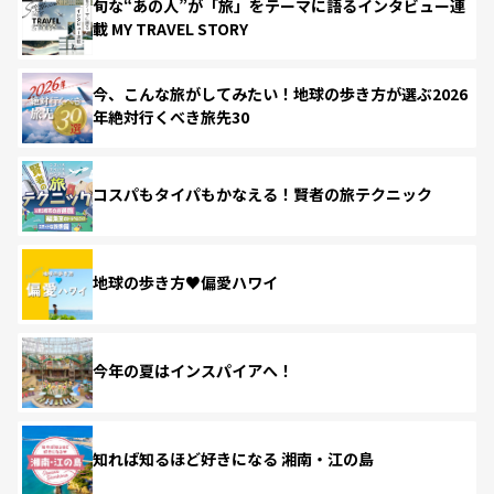
旬な“あの人”が「旅」をテーマに語るインタビュー連
載 MY TRAVEL STORY
今、こんな旅がしてみたい！地球の歩き方が選ぶ2026
年絶対行くべき旅先30
コスパもタイパもかなえる！賢者の旅テクニック
地球の歩き方♥偏愛ハワイ
今年の夏はインスパイアへ！
知れば知るほど好きになる 湘南・江の島