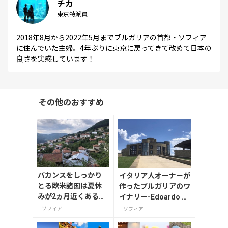
チカ
東京特派員
2018年8月から2022年5月までブルガリアの首都・ソフィア
に住んでいた主婦。4年ぶりに東京に戻ってきて改めて日本の
良さを実感しています！
その他のおすすめ
バカンスをしっかり
イタリア人オーナーが
とる欧米諸国は夏休
作ったブルガリアのワ
みが2ヵ月近くある学
イナリー-Edoardo Mi
校がほとんど。
roglio Wine Cellar
ソフィア
ソフィア