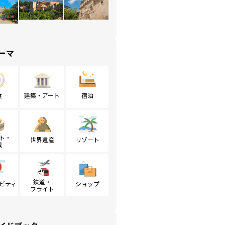
ーマ
食
建築・アート
宿泊
ト・
世界遺産
リゾート
戦
鉄道・
ビティ
ショップ
フライト