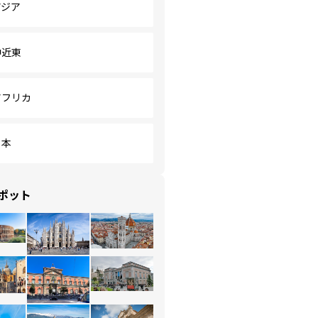
アジア
中近東
アフリカ
日本
ポット