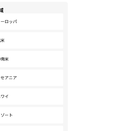
域
ヨーロッパ
北米
中南米
オセアニア
ハワイ
リゾート