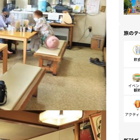
旅のテ
飲
イベン
観
アクティ