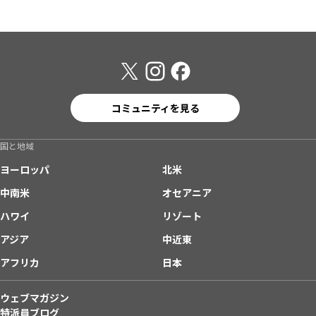
コミュニティを見る
国と地域
ヨーロッパ
北米
中南米
オセアニア
ハワイ
リゾート
アジア
中近東
アフリカ
日本
ウェブマガジン
特派員ブログ