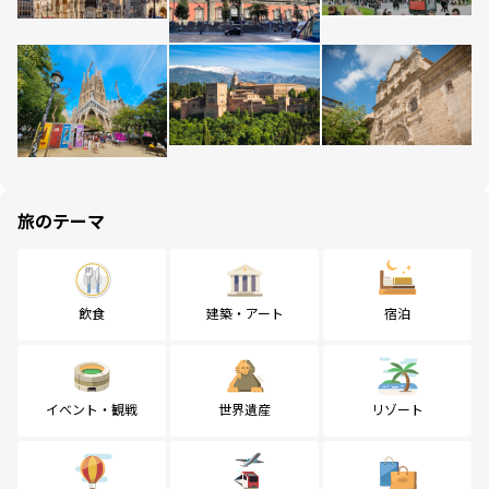
旅のテーマ
飲食
建築・アート
宿泊
イベント・観戦
世界遺産
リゾート