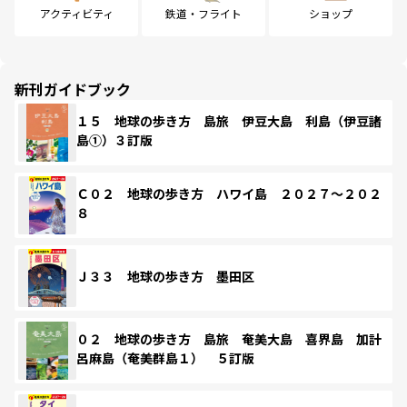
アクティビティ
鉄道・フライト
ショップ
新刊ガイドブック
１５ 地球の歩き方 島旅 伊豆大島 利島（伊豆諸
島①）３訂版
Ｃ０２ 地球の歩き方 ハワイ島 ２０２７～２０２
８
Ｊ３３ 地球の歩き方 墨田区
０２ 地球の歩き方 島旅 奄美大島 喜界島 加計
呂麻島（奄美群島１） ５訂版