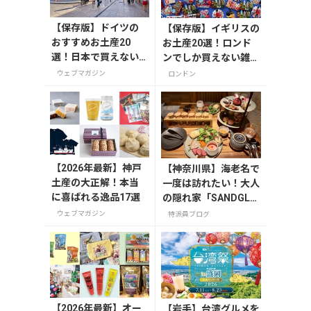
【保存版】ドイツの
【保存版】イギリスの
おすすめお土産20
お土産20選！ロンド
選！日本で買えない
ンでしか買えない雑
雑貨からお菓子まで
貨/お菓子/紅茶まで徹
ウェブマガジン
ロンドン
徹底紹介
底紹介
【2026年最新】神戸
【神奈川県】海老名で
土産の大正解！本当
一度は訪れたい！大人
に喜ばれる逸品17選
の隠れ家「SANDGLA
SS 熾火」で味わうア
ウェブマガジン
特派員ブログ
フタヌーンティー
【2026年最新】オー
【岩手】台湾グルメを