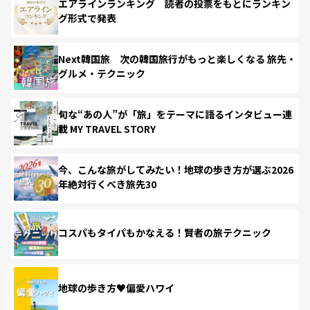
エアラインランキング 読者の投票をもとにランキン
グ形式で発表
Next韓国旅 次の韓国旅行がもっと楽しくなる 旅先・
グルメ・テクニック
旬な“あの人”が「旅」をテーマに語るインタビュー連
載 MY TRAVEL STORY
今、こんな旅がしてみたい！地球の歩き方が選ぶ2026
年絶対行くべき旅先30
コスパもタイパもかなえる！賢者の旅テクニック
地球の歩き方♥偏愛ハワイ