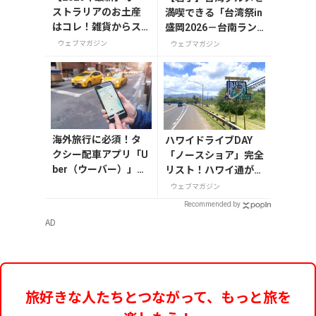
ストラリアのお土産
満喫できる「台湾祭in
はコレ！雑貨からス
盛岡2026－台南ラン
ーパーでも買えるグ
タン祭－」が7月11日
ウェブマガジン
ウェブマガジン
ルメまで13選
から開催
海外旅行に必須！タ
ハワイドライブDAY
クシー配車アプリ「U
「ノースショア」完全
ber（ウーバー）」の
リスト！ハワイ通が教
登録・利用方法
えるマイマップ作成の
ウェブマガジン
ヒント
Recommended by
AD
旅好きな人たちとつながって、もっと旅を