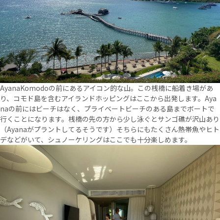
AyanaKomodoの前にあるアイコン的な山。この桟橋に船着き場があ
り、コモド島を含むアイランドホッピングはここから出発します。Aya
naの前にはビーチはなく、プライベートビーチのある島までボートで
行くことになります。桟橋の先の方から少し泳ぐとサンゴ礁が沢山あり
（Ayanaがプラントしてるそうです）そちらにもたくさん熱帯魚やヒト
デなどがいて、シュノーケリングはここでも十分楽しめます。