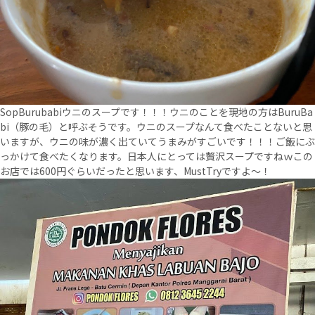
SopBurubabiウニのスープです！！！ウニのことを現地の方はBuruBa
bi（豚の毛）と呼ぶそうです。ウニのスープなんて食べたことないと思
いますが、ウニの味が濃く出ていてうまみがすごいです！！！ご飯にぶ
っかけて食べたくなります。日本人にとっては贅沢スープですねｗこの
お店では600円ぐらいだったと思います、MustTryですよ～！