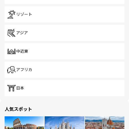
リゾート
アジア
中近東
アフリカ
日本
人気スポット