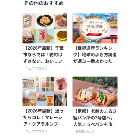
その他のおすすめ
【2026年最新】千葉
【世界遺産ランキン
市ならでは！絶対は
グ】地球の歩き方読者
ずさない、おいしい
が選ぶ一番よかった世
お土産10選
界遺産は？
ウェブマガジン
【2026年最新】迷っ
【京都】老舗のまるき
たらコレ！マレーシ
製パン所の2号店へ。
ア・クアラルンプー
人気こっぺパンを市役
ルで絶対買いたいお
所で味わう
ウェブマガジン
特派員ブログ
土産15選