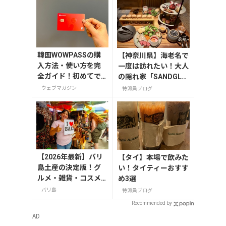
韓国WOWPASSの購
【神奈川県】海老名で
入方法・使い方を完
一度は訪れたい！大人
全ガイド！初めてで
の隠れ家「SANDGLA
も迷わない
SS 熾火」で味わうア
ウェブマガジン
特派員ブログ
フタヌーンティー
【2026年最新】バリ
【タイ】本場で飲みた
島土産の決定版！グ
い！タイティーおすす
ルメ・雑貨・コスメ
め3選
のおすすめ20選
バリ島
特派員ブログ
Recommended by
AD