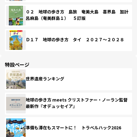
０２ 地球の歩き方 島旅 奄美大島 喜界島 加計
呂麻島（奄美群島１） ５訂版
Ｄ１７ 地球の歩き方 タイ ２０２７～２０２８
特設ページ
世界遺産ランキング
地球の歩き方 meets クリストファー・ノーラン監督
最新作『オデュッセイア』
準備も滞在もスマートに！ トラベルハック2026