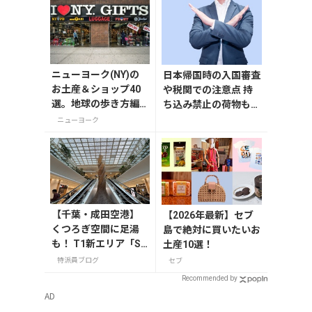
e」
ニューヨーク(NY)の
日本帰国時の入国審査
お土産＆ショップ40
や税関での注意点 持
選。地球の歩き方編
ち込み禁止の荷物も解
集者セレクト！
説
ニューヨーク
【千葉・成田空港】
【2026年最新】セブ
くつろぎ空間に足湯
島で絶対に買いたいお
も！ T1新エリア「SH
土産10選！
IKISAI GARDEN」
特派員ブログ
セブ
Recommended by
AD