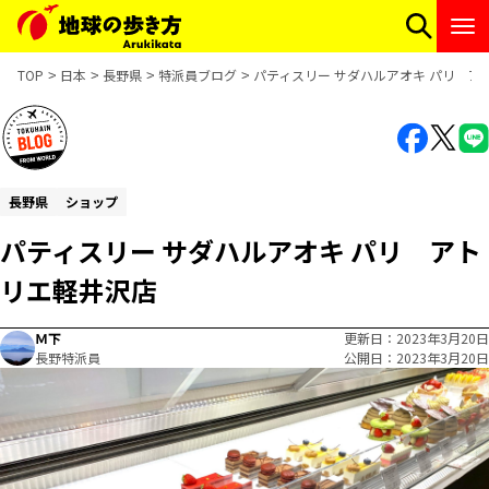
TOP
日本
長野県
特派員ブログ
パティスリー サダハルアオキ パリ ア
長野県
ショップ
パティスリー サダハルアオキ パリ アト
リエ軽井沢店
Ｍ下
更新日
2023年3月20日
長野特派員
公開日
2023年3月20日