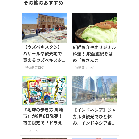
その他のおすすめ
【ウズベキスタン】
新鮮魚介やオリジナル
バザールや観光地で
料理！JR函館駅そば
買えるウズベキスタ
の「魚さんこ」
ンのお土産
特派員ブログ
特派員ブログ
『地球の歩き方 川崎
【インドネシア】ジャ
市』が8月6日発売！
カルタ観光でひと休
初回限定で「ドラえ
み。インドネシア各地
もん」描き下ろし特
のコーヒーを楽しめる
ニュース
別カバー付き
「First Crack Coffe