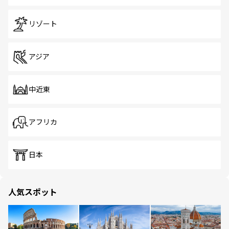
リゾート
アジア
中近東
アフリカ
日本
人気スポット