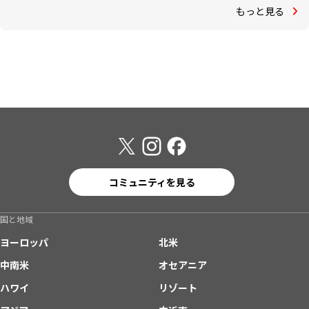
もっと見る
コミュニティを見る
国と地域
ヨーロッパ
北米
中南米
オセアニア
ハワイ
リゾート