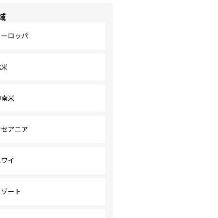
域
ヨーロッパ
北米
中南米
オセアニア
ハワイ
リゾート