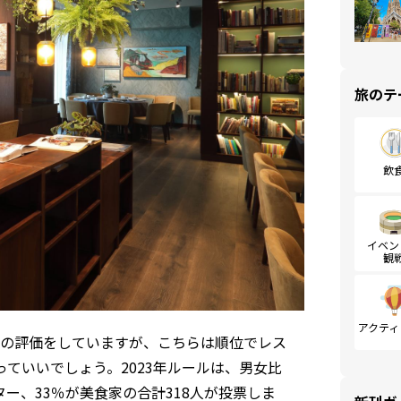
旅のテ
飲
イベン
観
アクティ
の評価をしていますが、こちらは順位でレス
ていいでしょう。2023年ルールは、男女比
ター、33％が美食家の合計318人が投票しま