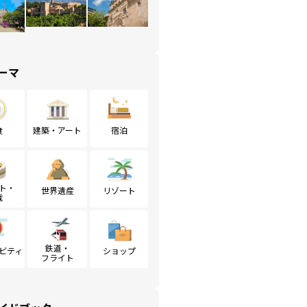
ーマ
食
建築・アート
宿泊
ト・
世界遺産
リゾート
戦
鉄道・
ビティ
ショップ
フライト