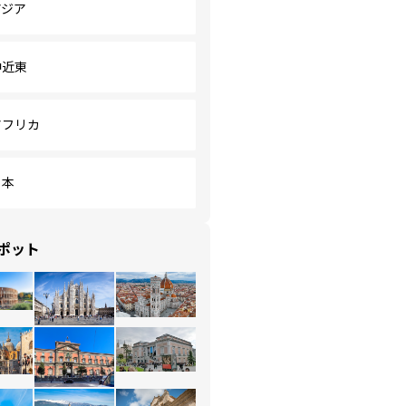
アジア
中近東
アフリカ
日本
ポット