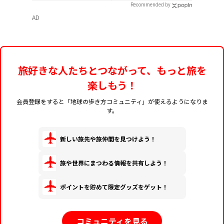
別カバー付き
定版はホログラム仕様
Recommended by
の特製リバーシブル帯
AD
付き
旅好きな人たちとつながって、もっと旅を
楽しもう！
会員登録をすると「地球の歩き方コミュニティ」が使えるようになりま
す。
新しい旅先や旅仲間を見つけよう！
旅や世界にまつわる情報を共有しよう！
ポイントを貯めて限定グッズをゲット！
コミュニティを見る