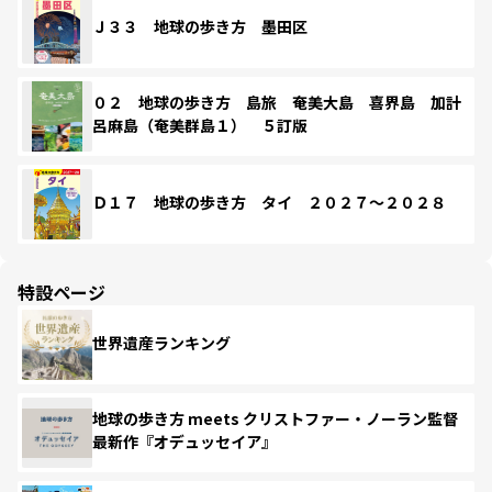
Ｊ３３ 地球の歩き方 墨田区
０２ 地球の歩き方 島旅 奄美大島 喜界島 加計
呂麻島（奄美群島１） ５訂版
Ｄ１７ 地球の歩き方 タイ ２０２７～２０２８
特設ページ
世界遺産ランキング
地球の歩き方 meets クリストファー・ノーラン監督
最新作『オデュッセイア』