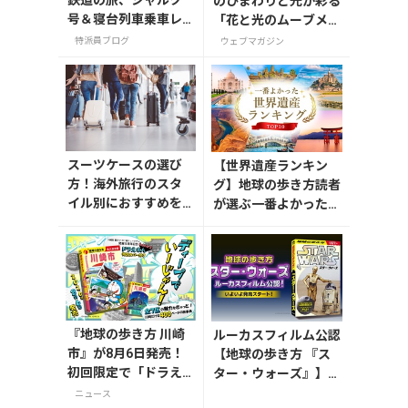
のひまわりと光が彩る
号＆寝台列車乗車レ
「花と光のムーブメン
ポート
ト」が葛西臨海公園で
特派員ブログ
ウェブマガジン
7月31日から開催
スーツケースの選び
【世界遺産ランキン
方！海外旅行のスタ
グ】地球の歩き方読者
イル別におすすめを
が選ぶ一番よかった世
解説
界遺産は？
『地球の歩き方 川崎
ルーカスフィルム公認
市』が8月6日発売！
【地球の歩き方 『ス
初回限定で「ドラえ
ター・ウォーズ』】が
もん」描き下ろし特
7月31日発売！初回限
ニュース