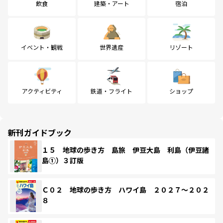
飲食
建築・アート
宿泊
イベント・観戦
世界遺産
リゾート
アクティビティ
鉄道・フライト
ショップ
新刊ガイドブック
１５ 地球の歩き方 島旅 伊豆大島 利島（伊豆諸
島①）３訂版
Ｃ０２ 地球の歩き方 ハワイ島 ２０２７～２０２
８