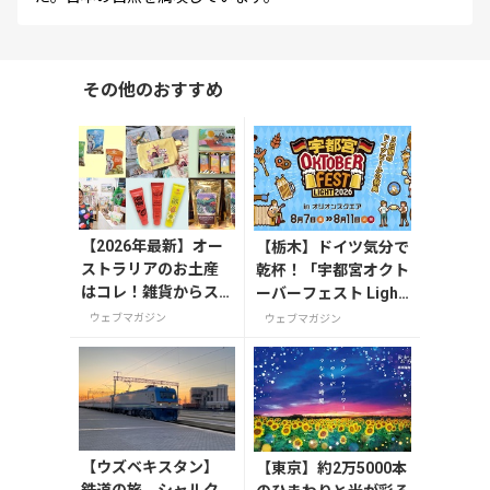
その他のおすすめ
【2026年最新】オー
【栃木】ドイツ気分で
ストラリアのお土産
乾杯！「宇都宮オクト
はコレ！雑貨からス
ーバーフェスト Light
ーパーでも買えるグ
2026」が8月7日から
ウェブマガジン
ウェブマガジン
ルメまで13選
開催
【ウズベキスタン】
【東京】約2万5000本
鉄道の旅、シャルク