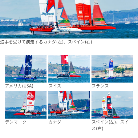
追手を受けて疾走するカナダ(左)、スペイン(右)
アメリカ(USA)
スイス
フランス
デンマーク
カナダ
スペイン(左)、スイ
ス(右)