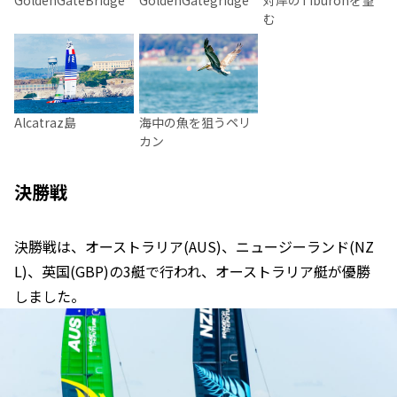
GoldenGateBridge
GoldenGategridge
対岸のTiburonを望
む
Alcatraz島
海中の魚を狙うペリ
カン
決勝戦
決勝戦は、オーストラリア(AUS)、ニュージーランド(NZ
L)、英国(GBP)の3艇で行われ、オーストラリア艇が優勝
しました。