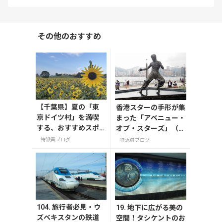
その他のおすすめ
【千葉県】夏の「東
香港スターの手形が集
京ドイツ村」を満喫
まった「アベニュー・
する、おすすめスポ
オブ・スターズ」（星
ット3選
光大道 / Avenue of St
特派員ブログ
特派員ブログ
ars）が再開
104. 旅行者必見・ウ
19. 地下に広がる美の
ズベキスタンの鉄道
空間！タシケントのお