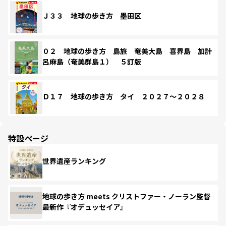
Ｊ３３ 地球の歩き方 墨田区
０２ 地球の歩き方 島旅 奄美大島 喜界島 加計
呂麻島（奄美群島１） ５訂版
Ｄ１７ 地球の歩き方 タイ ２０２７～２０２８
特設ページ
世界遺産ランキング
地球の歩き方 meets クリストファー・ノーラン監督
最新作『オデュッセイア』