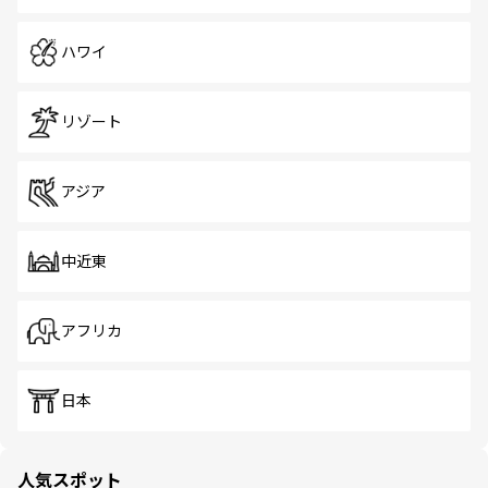
ハワイ
リゾート
アジア
中近東
アフリカ
日本
人気スポット