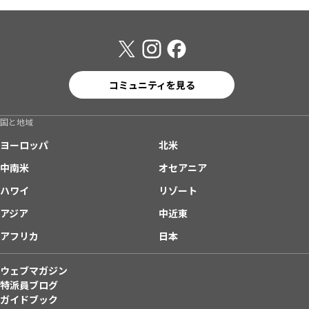
コミュニティを見る
国と地域
ヨーロッパ
北米
中南米
オセアニア
ハワイ
リゾート
アジア
中近東
アフリカ
日本
ウェブマガジン
特派員ブログ
ガイドブック