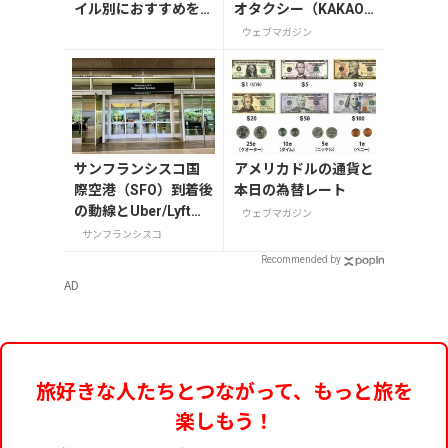
イル別におすすめを
オタクシー（KAKAO
解説
T）」の登録・利用方
ウェブマガジン
法
サンフランシスコ国
アメリカドルの通貨と
際空港（SFO）到着後
本日の為替レート
の動線とUber/Lyft乗
ウェブマガジン
り場ガイド【2025年
サンフランシスコ
版】
Recommended by
AD
旅好きな人たちとつながって、もっと旅を
楽しもう！