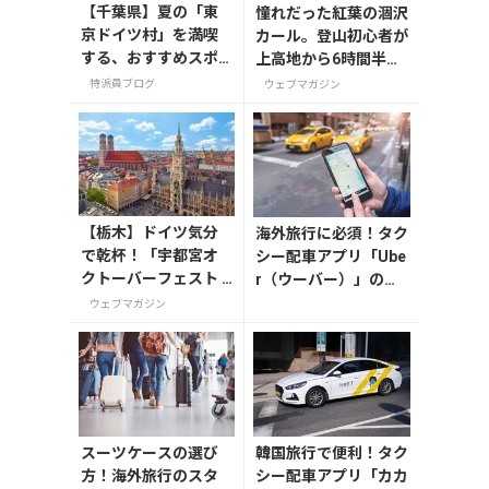
【千葉県】夏の「東
憧れだった紅葉の涸沢
京ドイツ村」を満喫
カール。登山初心者が
する、おすすめスポ
上高地から6時間半の
ット3選
登山でたどり着いた美
特派員ブログ
ウェブマガジン
しき紅葉と穂高連峰
【栃木】ドイツ気分
海外旅行に必須！タク
で乾杯！「宇都宮オ
シー配車アプリ「Ube
クトーバーフェスト L
r（ウーバー）」の登
ight 2026」が8月7日
録・利用方法
ウェブマガジン
から開催の画像一覧
スーツケースの選び
韓国旅行で便利！タク
方！海外旅行のスタ
シー配車アプリ「カカ