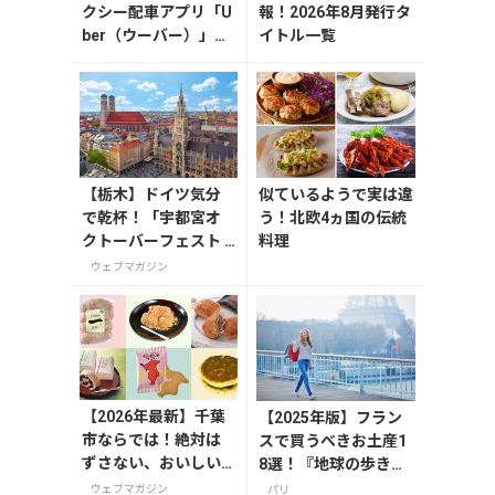
クシー配車アプリ「U
報！2026年8月発行タ
ber（ウーバー）」の
イトル一覧
登録・利用方法
【栃木】ドイツ気分
似ているようで実は違
で乾杯！「宇都宮オ
う！北欧4ヵ国の伝統
クトーバーフェスト L
料理
ight 2026」が8月7日
ウェブマガジン
から開催の画像一覧
【2026年最新】千葉
【2025年版】フラン
市ならでは！絶対は
スで買うべきお土産1
ずさない、おいしい
8選！『地球の歩き
お土産10選
方』編集者おすすめの
ウェブマガジン
パリ