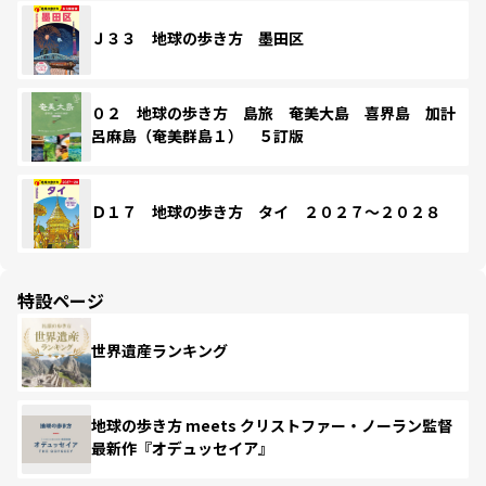
Ｊ３３ 地球の歩き方 墨田区
０２ 地球の歩き方 島旅 奄美大島 喜界島 加計
呂麻島（奄美群島１） ５訂版
Ｄ１７ 地球の歩き方 タイ ２０２７～２０２８
特設ページ
世界遺産ランキング
地球の歩き方 meets クリストファー・ノーラン監督
最新作『オデュッセイア』