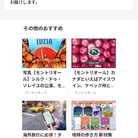
お届けします。
その他のおすすめ
写真【モントリオー
【モントリオール】カ
ル】シルク・ドゥ・
ナダといえばアイスワ
ソレイユの公演、モ
イン、ケベック州とい
ントリオールで開幕
えば？
モントリオール
モントリオール
海外旅行に必須！タ
地球の歩き方 新刊情