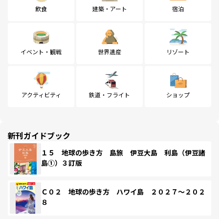
飲食
建築・アート
宿泊
イベント・観戦
世界遺産
リゾート
アクティビティ
鉄道・フライト
ショップ
新刊ガイドブック
１５ 地球の歩き方 島旅 伊豆大島 利島（伊豆諸
島①）３訂版
Ｃ０２ 地球の歩き方 ハワイ島 ２０２７～２０２
８