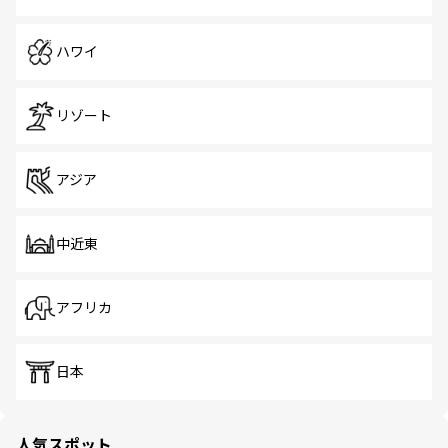
ハワイ
リゾート
アジア
中近東
アフリカ
日本
人気スポット