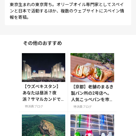
東京生まれの東京育ち。オリーブオイル専門家としてスペイ
ンと日本で活動するほか、複数のウェブサイトにスペイン情
報を寄稿。
その他のおすすめ
【ウズベキスタン】
【京都】老舗のまるき
あなたは昼派？夜
製パン所の2号店へ。
派？サマルカンドで
人気こっぺパンを市役
レギスタン広場を満
所で味わう
特派員ブログ
特派員ブログ
喫