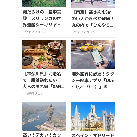
謎だらけの「空中宮
【東京】高さ約4.5m
殿」スリランカの世
の巨大かき氷が登場！
界遺産シーギリヤ・
丸の内で「ひんやりＫ
ロック登頂に挑戦！
ＩＴＴＥ」が8月7日
ウェブマガジン
ウェブマガジン
から開催
【神奈川県】海老名
海外旅行に必須！タク
で一度は訪れたい！
シー配車アプリ「Ube
大人の隠れ家「SAND
r（ウーバー）」の登
GLASS 熾火」で味わ
録・利用方法
特派員ブログ
うアフタヌーンティ
ー
高い！デカい！カッ
スペイン・マドリード