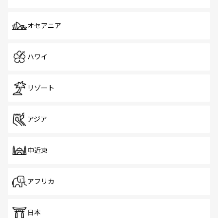
オセアニア
ハワイ
リゾート
アジア
中近東
アフリカ
日本