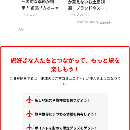
ーの旬な季節が到
か買えないお土産20
来！ 絶品「カオニャ
選！ブランドやスーパ
オ・マムアン」の専
ーのお菓子や雑貨まで
バンコク
ウェブマガジン
門店へ
紹介
Recommended by
AD
旅好きな人たちとつながって、もっと旅を
楽しもう！
会員登録をすると「地球の歩き方コミュニティ」が使えるようになりま
す。
新しい旅先や旅仲間を見つけよう！
旅や世界にまつわる情報を共有しよう！
ポイントを貯めて限定グッズをゲット！