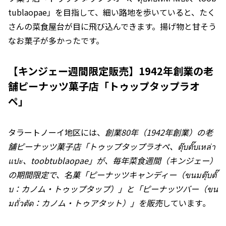
tublaopae」を目指して、細い路地を歩いていると、たく
さんの菜食屋台が目に飛び込んできます。揚げ物と甘そう
なお菓子が多かったです。
【キンジェー週間限定販売】1942年創業の老
舗ピーナッツ菓子店「トゥップタップラオ
ペ」
タラートノーイ地区には、
創業80年（1942年創業）の老
舗ピーナッツ菓子店「トゥップタップラオペ、ตุ๊บตั๊บเหล่า
แปะ、toobtublaopae」が、毎年菜食週間（キンジェー）
の期間限定で、名菓「ピーナッツキャンディー（ขนมตุ๊บตั๊
บ：カノム・トゥップタップ）」と「ピーナッツバー（ขน
มถั่วตัด：カノム・トゥアタット）」を販売
しています｡