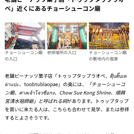
ペ」近くにあるチョーシューコン廟
参拝場所の入口
チョーシューコン廟
チョーシューコン廟
の敷地内の風景
の入口
老舗ピーナッツ菓子店「トゥップタップラオペ、ตุ๊บตั๊บเห
ล่าแปะ、toobtublaopae」の奥には、
「チョーシューコ
ン廟、ศาลเจ้าโจวซือกง、Chow Sue Kong Shrine、順興
宮清水祖師爺」と呼ばれる祠
があります。トゥップタップ
を買いに来たる人は、こちらも合わせて見学、または参拝
するとよさそうです。