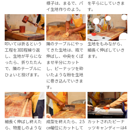
様子は、まるで、パ
を平らにしていきま
イ生地作りのよう。
す。
叩いては折るという
隣のテーブルにやっ
生地をもみながら、
工程を3回程繰り返
てきた生地は、瓶で
細長く伸ばしていき
し、生地が平らにな
伸ばし、中央をくぼ
ます。
ったら、折りたたん
ませ半分にカット
で、隣のテーブルに
し、ピーナッツを砕
ひょいと投げます。
いたような粉を生地
に巻き込んでいきま
す。
細長く伸ばし終えた
成型を終えたら、2.5
カットされたピーナ
ら、物差しのような
㎝幅位にカットして
ッツキャンディーは4