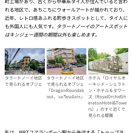
町工場があり、古くから中華系タイ人が住んでいると言わ
れる地区で、あちこちにウォールアートが描かれており、
近年、レトロ感あふれる町歩きスポットとして、タイ人に
も外国人にも人気です。
タラートノーイのアートスポット
はキンジェー週間の期間以外も楽しめます
。
ホテル「ロイヤルオ
タラートノーイ地区
タラートノーイ地区
ーキッド・シェラト
で見られるオブジェ
で見られるオブジェ
ン・ホテル＆タワー
「DragonRoundab
ズ（RoyalOrchidSh
out、วงเวียนมังกร」
eratonHotel&Towe
rs）」のすぐ近くで
見られる壁画
私は、MRTフアランポーン駅から後述する「トゥップタ