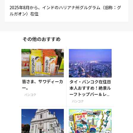
2025年8月から、インドのハリアナ州グルグラム（旧称：グ
ルガオン）在住
その他のおすすめ
皆さま、サワディーカ
タイ・バンコク在住日
ー。
本人おすすめ！絶景ル
ーフトップバー＆レス
バンコク
トランのあるバンコク
バンコク
ナイトスポット8選