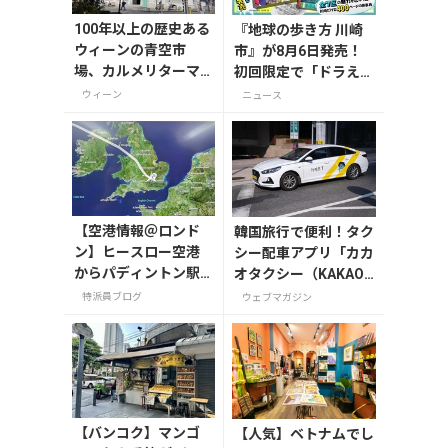
100年以上の歴史ある
『地球の歩き方 川崎
ウィーンの青空市
市』が8月6日発売！
場、カルメリターマ
初回限定で「ドラえも
ルクトで元気をもら
ん」描き下ろし特別カ
ウィーン
ニュース
おう！
バー付き
【空港情報＠ロンド
韓国旅行で便利！タク
ン】ヒースロー空港
シー配車アプリ「カカ
からパディントン駅
オタクシー（KAKAO
まで！入国から市内
T）」の登録・利用方
特派員ブログ
ウェブマガジン
への移動ガイド（202
法
5年夏版）
【バンコク】マンゴ
【人気】ベトナムでし