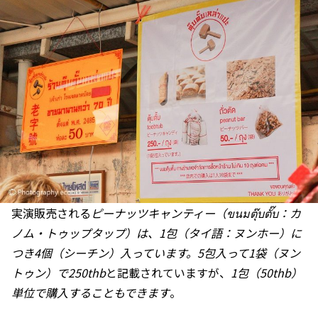
実演販売される
ピーナッツキャンティー（ขนมตุ๊บตั๊บ：カ
ノム・トゥップタップ）は、1包（タイ語：ヌンホー）に
つき4個（シーチン）入っています。5包入って1袋（ヌン
トゥン）で250thb
と記載されていますが、
1包（50thb）
単位で購入することもできます
。