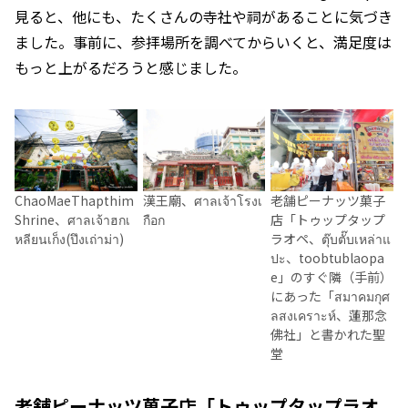
見ると、他にも、たくさんの寺社や祠があることに気づき
ました。事前に、参拝場所を調べてからいくと、満足度は
もっと上がるだろうと感じました。
ChaoMaeThapthim
漢王廟、ศาลเจ้าโรงเ
老舗ピーナッツ菓子
Shrine、ศาลเจ้าฮกเ
กือก
店「トゥップタップ
หลียนเก็ง(ปึงเถ่าม่า)
ラオペ、ตุ๊บตั๊บเหล่าแ
ปะ、toobtublaopa
e」のすぐ隣（手前）
にあった「สมาคมกุศ
ลสงเคราะห์、蓮那念
佛社」と書かれた聖
堂
老舗ピーナッツ菓子店「トゥップタップラオ