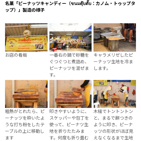
名菓「ピーナッツキャンディー（ขนมตุ๊บตั๊บ：カノム・トゥップタ
ップ）」製造の様子
お店の看板
一番右の鍋で砂糖を
キャラメリゼしたピ
ぐつぐつと煮詰め、
ーナッツ生地を冷ま
ピーナッツを混ぜま
します。
す。
粗熱がとれたら、ピ
叩きやすいように、
木槌でトントントン
ーナッツを砕いたよ
スケッパーや包丁を
と、まるで餅つきの
うな打ち粉をしたテ
使って、ピーナツ生
ように叩き、ピーナ
ーブルの上に移動し
地を折りたたみま
ッツの形状がほぼ見
ます
す。何度も折り畳む
えなくなるまで生地