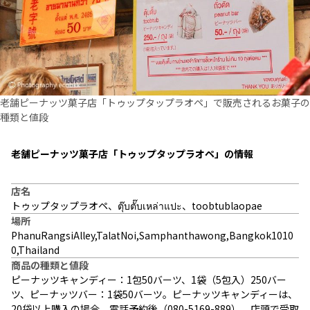
老舗ピーナッツ菓子店「トゥップタップラオペ」で販売されるお菓子の
種類と値段
老舗ピーナッツ菓子店「トゥップタップラオペ」の情報
店名
トゥップタップラオペ、ตุ๊บตั๊บเหล่าแปะ、toobtublaopae
場所
PhanuRangsiAlley,TalatNoi,Samphanthawong,Bangkok1010
0,Thailand
商品の種類と値段
ピーナッツキャンディー：1包50バーツ、1袋（5包入）250バー
ツ、ピーナッツバー：1袋50バーツ。ピーナッツキャンディーは、
20袋以上購入の場合、電話予約後（080-5169-889）、店頭で受取