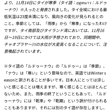
より、11月14日にタイが寒季（タイ語：ฤดูหนาว：ルドゥ
ーナウ）※入ったと発表
されました。タイ全域における最
低気温は23度未満になり、風向きの変化が見られるとの
こと。季節としては、「雨季」から「寒季」になったわけ
ですが、
タイ南部及びタイランド湾においては、11月16
日～19日にかけては大雨が予想されており、同期間中、
チャオプラヤー川の水位が大変高くなることについて、注
意喚起されています
。
※タイ語の「ルドゥーナウ」の「ルドゥー」は「季節」、
「ナウ」は「寒い」という意味なので、英語ではWinter s
easonと訳されることが多いです。日本人にとっては涼し
いと感じることは増えますが、寒く感じることはほとんど
ないため、また、雨季の終了ということもあって、「ルド
ゥーナウ」には「乾季」や「乾期」という訳が付けられる
こともありますが、それには別のタイ語が存在しますし、