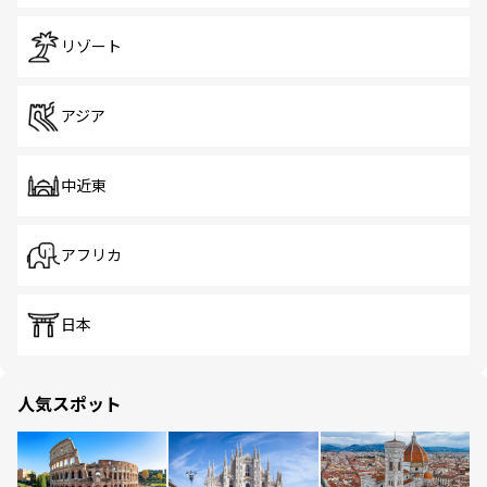
リゾート
アジア
中近東
アフリカ
日本
人気スポット