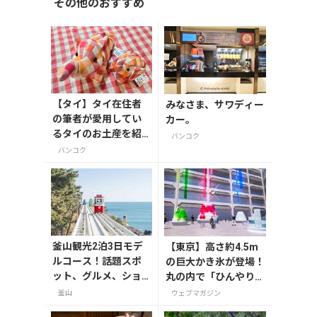
その他のおすすめ
【タイ】タイ在住者
みなさま、サワディー
の筆者が愛用してい
カー。
るタイのお土産を紹
バンコク
介！
バンコク
釜山観光2泊3日モデ
【東京】高さ約4.5m
ルコース！話題スポ
の巨大かき氷が登場！
ット、グルメ、ショ
丸の内で「ひんやりＫ
ッピングを満喫
ＩＴＴＥ」が8月7日
釜山
ウェブマガジン
から開催