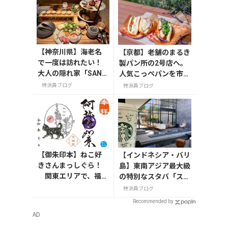
【神奈川県】海老名
【京都】老舗のまるき
で一度は訪れたい！
製パン所の2号店へ。
大人の隠れ家「SAND
人気こっぺパンを市役
GLASS 熾火」で味わ
所で味わう
特派員ブログ
特派員ブログ
うアフタヌーンティ
ー
【御朱印本】ねこ好
【インドネシア・バリ
きさんまっしぐら！
島】東南アジア最大級
関東エリアで、福を
の特別なスタバ「スタ
招く「ねこの御朱
ーバックスリザーブⓇ
特派員ブログ
印」寺社めぐり
デワタバリ」
Recommended by
AD