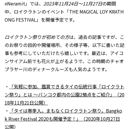
nNeramit」では、
2023年11月24日～11月27日
の期間
中、ロイクラトンのイベント「THE MAGICAL LOY KRATH
ONG FESTIVAL」を開催予定です。
ロイクラトン祭りが初めての方
は、過去の記事ですが、こ
のお祭りの目的や開催場所、その様子等、以下に書いた記
事も参考にしていただけたら嬉しいです。最近は、アイコ
ンサイアム前でも花火が上がるようで、この時期のチャオ
プラヤー川のディナークルーズも人気のようです。
・
「気軽に参加、鑑賞できるタイの伝統行事「ロイクラト
ン祭り」とは ～バンコク都内の公園2拠点をご紹介」（20
18年11月21日公開）
・
「タイは寒季入。まもなくロイクラトン祭り。Bangko
k River Festival 2020も開催予定！」（2020年10月27日
公開）