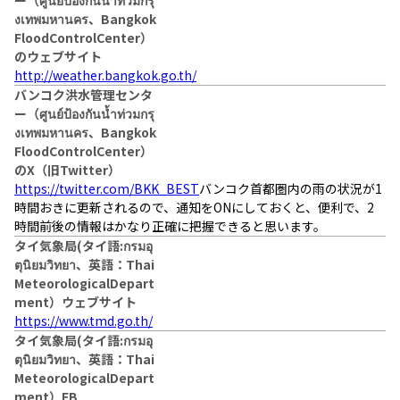
งเทพมหานคร、Bangkok
FloodControlCenter）
のウェブサイト
http://weather.bangkok.go.th/
バンコク洪水管理センタ
ー（ศูนย์ป้องกันน้ำท่วมกรุ
งเทพมหานคร、Bangkok
FloodControlCenter）
のX（旧Twitter）
https://twitter.com/BKK_BEST
バンコク首都圏内の雨の状況が1
時間おきに更新されるので、通知をONにしておくと、便利で、2
時間前後の情報はかなり正確に把握できると思います。
タイ気象局(タイ語:กรมอุ
ตุนิยมวิทยา、英語：Thai
MeteorologicalDepart
ment）ウェブサイト
https://www.tmd.go.th/
タイ気象局(タイ語:กรมอุ
ตุนิยมวิทยา、英語：Thai
MeteorologicalDepart
ment）FB