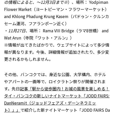
の情報によると、～12月3日まで※
）、場所： Yodpiman
Flower Market（ヨートピーマン・フラワーマーケット）
and Khlong Phadung Krung Kasem（パドゥン・クルンカ
セーム運河、フアランポーン近く）
・
11月27日
、場所： Rama VIII Bridge（ラマ8世橋） and
Wat Arun（寺院「ワット・アルン」）
※情報が出てきたばかりで、ウェブサイトによって多少情
報が異なります。今後、詳細情報が追加されたり、多少変
更されるかもしれません。
その他、バンコクでは、身近な公園、大学構内、ホテル
やアパートの一画等で、ロイクラトン祭りが開催されま
す。先日
記事「駅から徒歩圏内！お城の風景を楽しめる！
タイ・バンコクの新しいナイトマーケット「JODD FAIRS:
DanNeramit（ジョッドフェアズ・デーンネラミッ
ト）」」
で紹介した新ナイトマーケット「JODD FAIRS Da