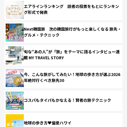
エアラインランキング 読者の投票をもとにランキン
グ形式で発表
Next韓国旅 次の韓国旅行がもっと楽しくなる 旅先・
グルメ・テクニック
旬な“あの人”が「旅」をテーマに語るインタビュー連
載 MY TRAVEL STORY
今、こんな旅がしてみたい！地球の歩き方が選ぶ2026
年絶対行くべき旅先30
コスパもタイパもかなえる！賢者の旅テクニック
地球の歩き方♥偏愛ハワイ