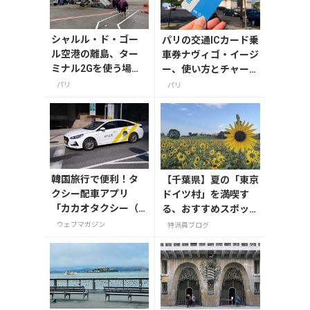
シャルル・ド・ゴー
パリの交通ICカード乗
ル空港の離島、ター
車券ナヴィゴ・イージ
ミナル2Gを使う場合
ー、使い方とチャージ
の注意点【パリ】
方法まとめ【順に解
パリ
パリ
説】
韓国旅行で便利！タ
【千葉県】夏の「東京
クシー配車アプリ
ドイツ村」を満喫す
「カカオタクシー（K
る、おすすめスポット
AKAO T）」の登録・
3選
ウェブマガジン
特派員ブログ
利用方法