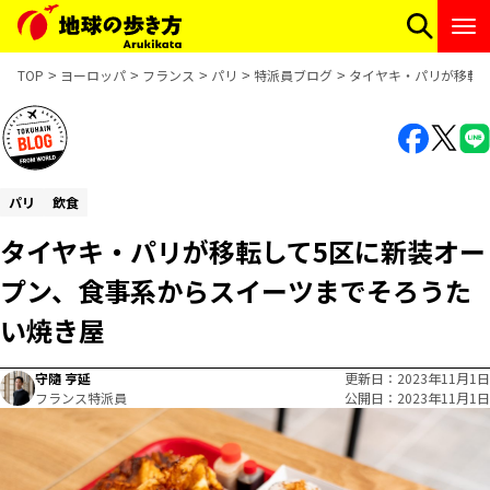
TOP
ヨーロッパ
フランス
パリ
特派員ブログ
タイヤキ・パリが移転
パリ
飲食
タイヤキ・パリが移転して5区に新装オー
プン、食事系からスイーツまでそろうた
い焼き屋
守隨 亨延
更新日
2023年11月1日
フランス特派員
公開日
2023年11月1日