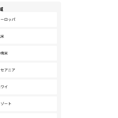
域
ヨーロッパ
北米
中南米
オセアニア
ハワイ
リゾート