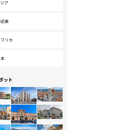
アジア
中近東
アフリカ
日本
ポット