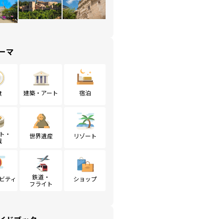
ーマ
食
建築・アート
宿泊
ト・
世界遺産
リゾート
戦
鉄道・
ビティ
ショップ
フライト