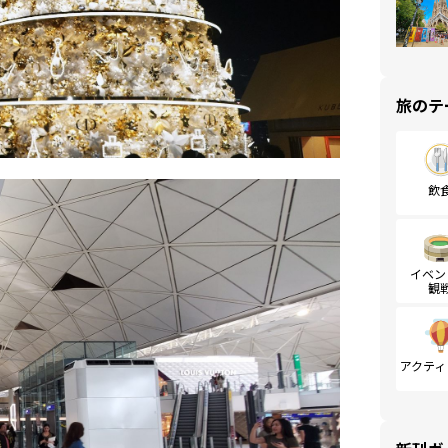
旅のテ
飲
イベン
観
アクティ