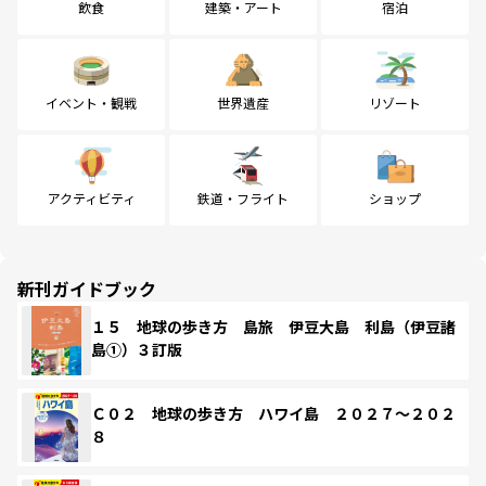
飲食
建築・アート
宿泊
イベント・観戦
世界遺産
リゾート
アクティビティ
鉄道・フライト
ショップ
新刊ガイドブック
１５ 地球の歩き方 島旅 伊豆大島 利島（伊豆諸
島①）３訂版
Ｃ０２ 地球の歩き方 ハワイ島 ２０２７～２０２
８