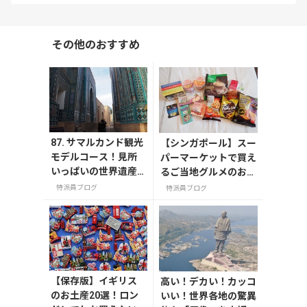
その他のおすすめ
87. サマルカンド観光
【シンガポール】スー
モデルコース！見所
パーマーケットで買え
いっぱいの世界遺産
るご当地グルメのお土
都市を満喫するおす
産
特派員ブログ
特派員ブログ
すめプラン紹介
【保存版】イギリス
高い！デカい！カッコ
のお土産20選！ロン
いい！世界各地の驚異