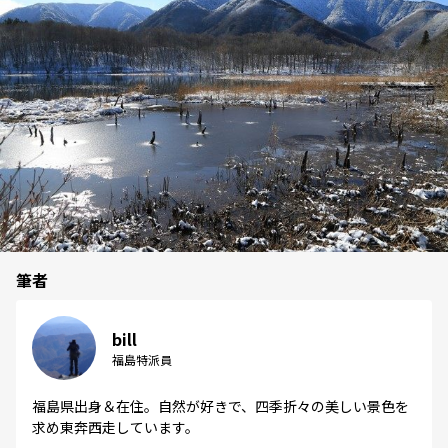
筆者
bill
福島特派員
福島県出身＆在住。自然が好きで、四季折々の美しい景色を
求め東奔西走しています。