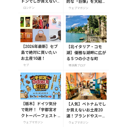
ドンでしか買えない
的な「巨像」を大紹
雑貨/お菓子/紅茶まで
介。
ロンドン
ウェブマガジン
徹底紹介
【2026年最新】セブ
【北イタリア・コモ
島で絶対に買いたい
湖】優雅な湖畔に広が
お土産10選！
る５つの小さな町
セブ
特派員ブログ
【栃木】ドイツ気分
【人気】ベトナムでし
で乾杯！「宇都宮オ
か買えないお土産20
クトーバーフェスト L
選！ブランドやスーパ
ight 2026」が8月7日
ーのお菓子や雑貨まで
ウェブマガジン
ウェブマガジン