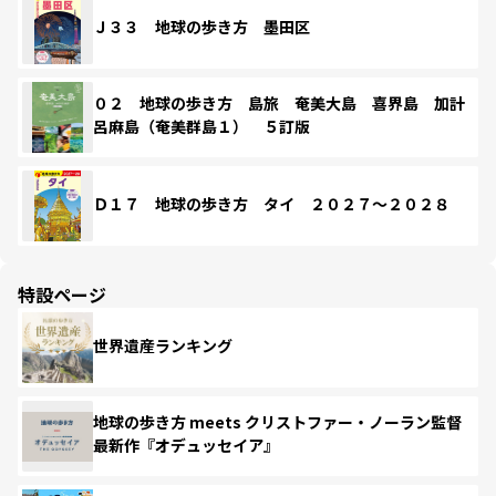
Ｊ３３ 地球の歩き方 墨田区
０２ 地球の歩き方 島旅 奄美大島 喜界島 加計
呂麻島（奄美群島１） ５訂版
Ｄ１７ 地球の歩き方 タイ ２０２７～２０２８
特設ページ
世界遺産ランキング
地球の歩き方 meets クリストファー・ノーラン監督
最新作『オデュッセイア』