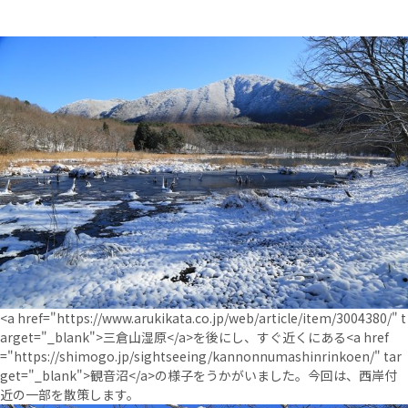
<a href="https://www.arukikata.co.jp/web/article/item/3004380/" t
arget="_blank">三倉山湿原</a>を後にし、すぐ近くにある<a href
="https://shimogo.jp/sightseeing/kannonnumashinrinkoen/" tar
get="_blank">観音沼</a>の様子をうかがいました。今回は、西岸付
近の一部を散策します。