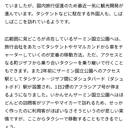
ていましたが、国内旅行促進のため最近一気に観光開発が
進んでいます。タシケントなどに駐在する外国人も、しば
しばここを訪れているようです。
広範囲に見どころが点在しているザーミン国立公園へは、
旅行会社をあたってタシケントやサマルカンドから車をチ
ャーターしていくのが定番の移動方法。ただ、アクセスと
なる町ジザフから乗り合いタクシーを乗り継いで行くこと
もできます。また2年前にザーミン国立公園へのアクセス
駅としてタシケント―ジザフ間にダシュタバード（ダシュ
トボド）駅が設置され、1日2便のアフラシアブ号が停ま
るようになりました。いかんせんザーミン国立公園へはほ
どんどの訪問客がツアーやマイカーで訪れるため、せっか
く作ったのに利用客がほぼいなさそうというのが悲しい実
情ですが、ここからタクシーで移動することもできるでし
ょう。