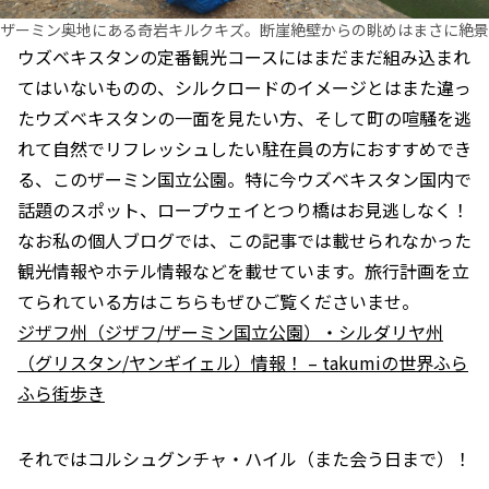
ザーミン奥地にある奇岩キルクキズ。断崖絶壁からの眺めはまさに絶景
ウズベキスタンの定番観光コースにはまだまだ組み込まれ
てはいないものの、シルクロードのイメージとはまた違っ
たウズベキスタンの一面を見たい方、そして町の喧騒を逃
れて自然でリフレッシュしたい駐在員の方におすすめでき
る、このザーミン国立公園。特に今ウズベキスタン国内で
話題のスポット、ロープウェイとつり橋はお見逃しなく！
なお私の個人ブログでは、この記事では載せられなかった
観光情報やホテル情報などを載せています。旅行計画を立
てられている方はこちらもぜひご覧くださいませ。
ジザフ州（ジザフ/ザーミン国立公園）・シルダリヤ州
（グリスタン/ヤンギイェル）情報！ – takumiの世界ふら
ふら街歩き
それではコルシュグンチャ・ハイル（また会う日まで）！