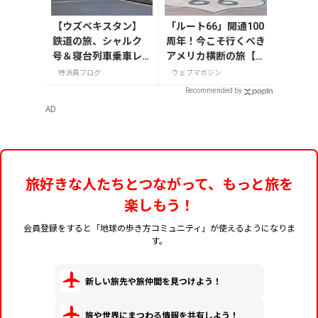
【ウズベキスタン】
「ルート66」開通100
鉄道の旅、シャルク
周年！今こそ行くべき
号＆寝台列車乗車レ
アメリカ横断の旅【今
ポート
旅2026】
特派員ブログ
ウェブマガジン
Recommended by
AD
旅好きな人たちとつながって、もっと旅を
楽しもう！
会員登録をすると「地球の歩き方コミュニティ」が使えるようになりま
す。
新しい旅先や旅仲間を見つけよう！
旅や世界にまつわる情報を共有しよう！