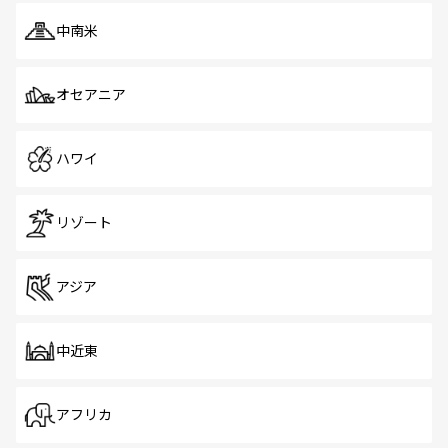
中南米
オセアニア
ハワイ
リゾート
アジア
中近東
アフリカ