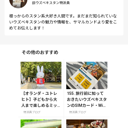
旧ウズベキスタン特派員
根っからのスタン系大好き人間です。まだまだ知られていな
いウズベキスタンの魅力や情報を、サマルカンドより愛をこ
めてお伝えします！
その他のおすすめ
【オランダ・ユトレ
155. 旅行前に知って
ヒト】子どもから大
おきたいウズベキスタ
人まで楽しめるミッ
ンのSIMカード・Wi-F
フィーミュージア
iなどインターネット
特派員ブログ
特派員ブログ
ム！街中にあるミッ
事情
フィースポットもご