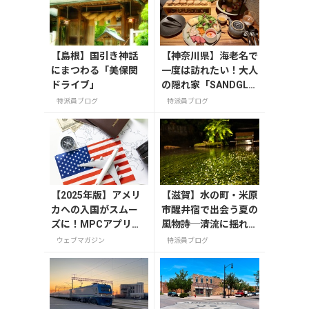
紹介
【島根】国引き神話
【神奈川県】海老名で
にまつわる「美保関
一度は訪れたい！大人
ドライブ」
の隠れ家「SANDGLA
SS 熾火」で味わうア
特派員ブログ
特派員ブログ
フタヌーンティー
【2025年版】アメリ
【滋賀】水の町・米原
カへの入国がスムー
市醒井宿で出会う夏の
ズに！MPCアプリの
風物詩─清流に揺れる
登録方法や使い方を
梅花藻（8/24までラ
ウェブマガジン
特派員ブログ
解説
イトアップ実施中）