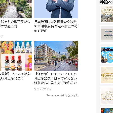
特設ペ
】醒ヶ井の梅花藻がつ
日本帰国時の入国審査や税関
やかな夏時間
での注意点 持ち込み禁止の荷
物も解説
ログ
5年最新】グアムで絶対
【保存版】ドイツのおすすめ
いお土産15選！
お土産20選！日本で買えない
雑貨からお菓子まで徹底紹介
ウェブマガジン
Recommended by