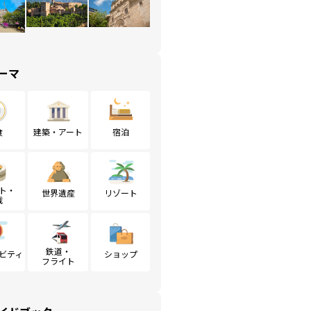
ーマ
食
建築・アート
宿泊
ト・
世界遺産
リゾート
戦
鉄道・
ビティ
ショップ
フライト