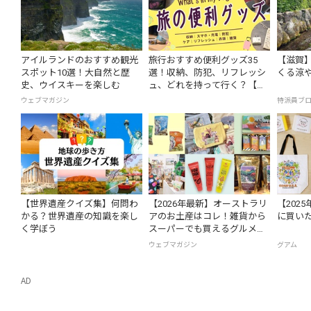
アイルランドのおすすめ観光
旅行おすすめ便利グッズ35
【滋賀
スポット10選！大自然と歴
選！収納、防犯、リフレッシ
くる涼
史、ウイスキーを楽しむ
ュ、どれを持って行く？【編
集者の旅の持ち物】
ウェブマガジン
特派員ブ
【世界遺産クイズ集】何問わ
【2026年最新】オーストラリ
【202
かる？世界遺産の知識を楽し
アのお土産はコレ！雑貨から
に買いた
く学ぼう
スーパーでも買えるグルメま
で13選
ウェブマガジン
グアム
AD