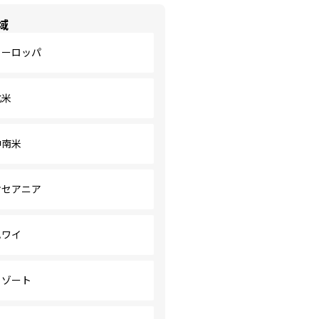
域
ヨーロッパ
北米
中南米
オセアニア
ハワイ
リゾート