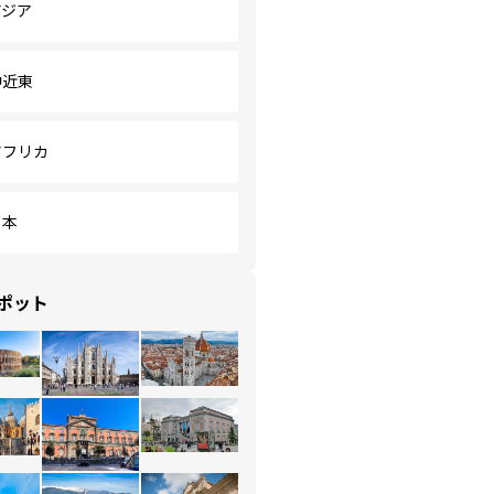
アジア
中近東
アフリカ
日本
ポット