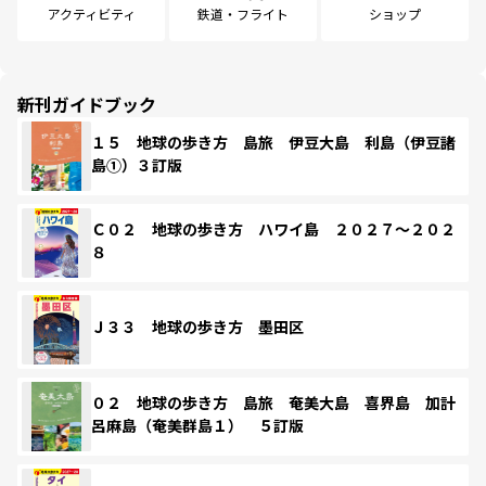
アクティビティ
鉄道・フライト
ショップ
新刊ガイドブック
１５ 地球の歩き方 島旅 伊豆大島 利島（伊豆諸
島①）３訂版
Ｃ０２ 地球の歩き方 ハワイ島 ２０２７～２０２
８
Ｊ３３ 地球の歩き方 墨田区
０２ 地球の歩き方 島旅 奄美大島 喜界島 加計
呂麻島（奄美群島１） ５訂版