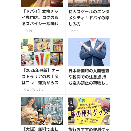
【ドバイ】本格チャ
特大スケールのエンタ
イ専門店。コクのあ
メシティ！ドバイの楽
るスパイシーな味わ
しみ方
い｜在住者おすすめ
ドバイ
ドバイ
カフェ
【2026年最新】オー
日本帰国時の入国審査
ストラリアのお土産
や税関での注意点 持
はコレ！雑貨からス
ち込み禁止の荷物も解
ーパーでも買えるグ
説
ウェブマガジン
ルメまで13選
【大阪】無料で楽し
旅行おすすめ便利グッ