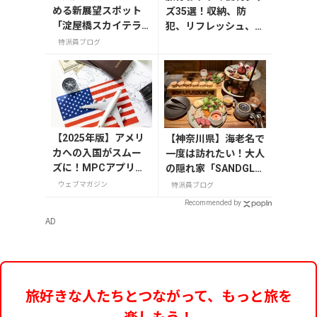
める新展望スポット
ズ35選！収納、防
「淀屋橋スカイテラ
犯、リフレッシュ、ど
ス」と30階アフタヌ
れを持って行く？【編
特派員ブログ
ーンティー
集者の旅の持ち物】
【2025年版】アメリ
【神奈川県】海老名で
カへの入国がスムー
一度は訪れたい！大人
ズに！MPCアプリの
の隠れ家「SANDGLA
登録方法や使い方を
SS 熾火」で味わうア
ウェブマガジン
特派員ブログ
解説
フタヌーンティー
Recommended by
AD
旅好きな人たちとつながって、もっと旅を
楽しもう！