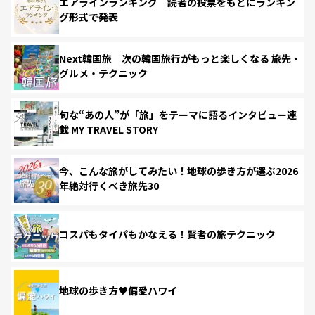
エアラインランキング 読者の投票をもとにランキン
グ形式で発表
Next韓国旅 次の韓国旅行がもっと楽しくなる 旅先・
グルメ・テクニック
旬な“あの人”が「旅」をテーマに語るインタビュー連
載 MY TRAVEL STORY
今、こんな旅がしてみたい！地球の歩き方が選ぶ2026
年絶対行くべき旅先30
コスパもタイパもかなえる！賢者の旅テクニック
地球の歩き方♥偏愛ハワイ