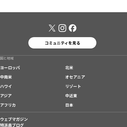
コミュニティを見る
国と地域
ヨーロッパ
北米
中南米
オセアニア
ハワイ
リゾート
アジア
中近東
アフリカ
日本
ウェブマガジン
特派員ブログ