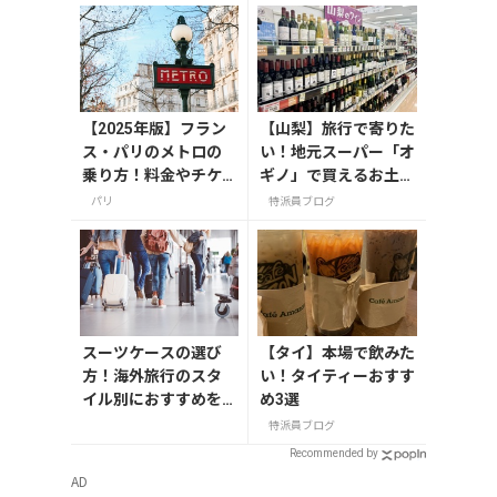
【2025年版】フラン
【山梨】旅行で寄りた
ス・パリのメトロの
い！地元スーパー「オ
乗り方！料金やチケ
ギノ」で買えるお土産
ットの種類、注意点
4選
パリ
特派員ブログ
を解説
スーツケースの選び
【タイ】本場で飲みた
方！海外旅行のスタ
い！タイティーおすす
イル別におすすめを
め3選
解説
特派員ブログ
Recommended by
AD