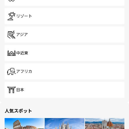
リゾート
アジア
中近東
アフリカ
日本
人気スポット