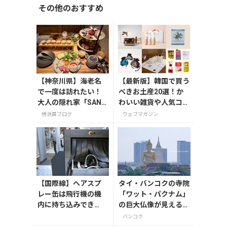
その他のおすすめ
【神奈川県】海老名
【最新版】韓国で買う
で一度は訪れたい！
べきお土産20選！か
大人の隠れ家「SAND
わいい雑貨や人気コス
GLASS 熾火」で味わ
メを紹介
特派員ブログ
ウェブマガジン
うアフタヌーンティ
ー
【国際線】ヘアスプ
タイ・バンコクの寺院
レー缶は飛行機の機
「ワット・パクナム」
内に持ち込みでき
の巨大仏像が見えるカ
る？爆発するって本
フェ3軒巡り
バンコク
当？