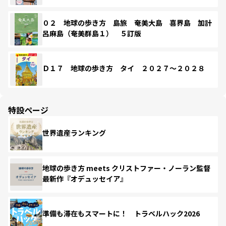
０２ 地球の歩き方 島旅 奄美大島 喜界島 加計
呂麻島（奄美群島１） ５訂版
Ｄ１７ 地球の歩き方 タイ ２０２７～２０２８
特設ページ
世界遺産ランキング
地球の歩き方 meets クリストファー・ノーラン監督
最新作『オデュッセイア』
準備も滞在もスマートに！ トラベルハック2026