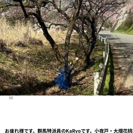
AD
お疲れ様です。群馬特派員のKaRyoです。小夜戸・大畑花