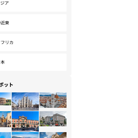
アジア
中近東
アフリカ
日本
ポット