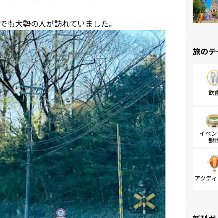
でも大勢の人が訪れていました。
旅のテ
飲
イベン
観
アクティ