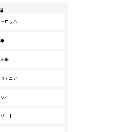
域
ヨーロッパ
北米
中南米
オセアニア
ハワイ
リゾート