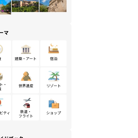
ーマ
食
建築・アート
宿泊
ト・
世界遺産
リゾート
戦
鉄道・
ビティ
ショップ
フライト