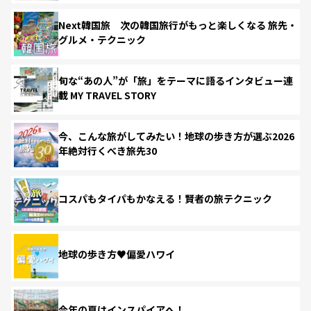
Next韓国旅 次の韓国旅行がもっと楽しくなる 旅先・
グルメ・テクニック
旬な“あの人”が「旅」をテーマに語るインタビュー連
載 MY TRAVEL STORY
今、こんな旅がしてみたい！地球の歩き方が選ぶ2026
年絶対行くべき旅先30
コスパもタイパもかなえる！賢者の旅テクニック
地球の歩き方♥偏愛ハワイ
今年の夏はインスパイアへ！