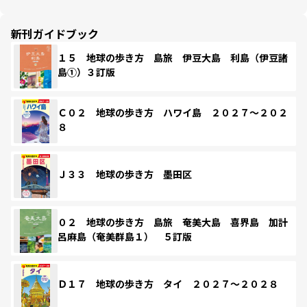
新刊ガイドブック
１５ 地球の歩き方 島旅 伊豆大島 利島（伊豆諸
島①）３訂版
Ｃ０２ 地球の歩き方 ハワイ島 ２０２７～２０２
８
Ｊ３３ 地球の歩き方 墨田区
０２ 地球の歩き方 島旅 奄美大島 喜界島 加計
呂麻島（奄美群島１） ５訂版
Ｄ１７ 地球の歩き方 タイ ２０２７～２０２８