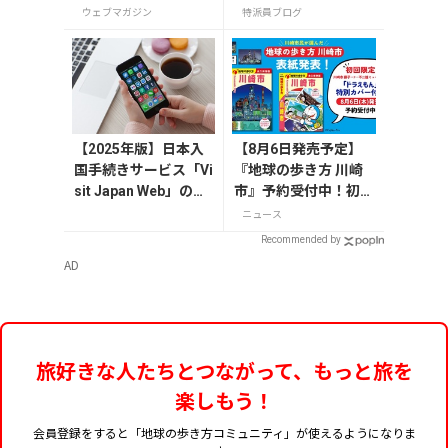
お土産10選
4選
ウェブマガジン
特派員ブログ
【2025年版】日本入
【8月6日発売予定】
国手続きサービス「Vi
『地球の歩き方 川崎
sit Japan Web」の登
市』予約受付中！初回
録方法や注意点を解
限定版は「ドラえも
ニュース
説
ん」特別カバー付き
Recommended by
AD
旅好きな人たちとつながって、もっと旅を
楽しもう！
会員登録をすると「地球の歩き方コミュニティ」が使えるようになりま