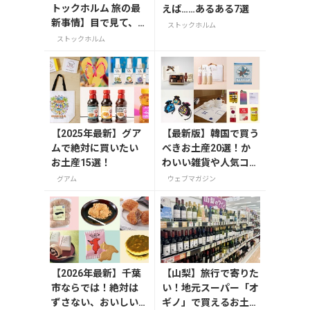
トックホルム 旅の最
えば……あるある7選
新事情】目で見て、肌
ストックホルム
で感じる、ストック
ストックホルム
ホルムの観光スポッ
トや交通機関等の現
状や変化を在住者が
レポート
【2025年最新】グア
【最新版】韓国で買う
ムで絶対に買いたい
べきお土産20選！か
お土産15選！
わいい雑貨や人気コス
メを紹介
グアム
ウェブマガジン
【2026年最新】千葉
【山梨】旅行で寄りた
市ならでは！絶対は
い！地元スーパー「オ
ずさない、おいしい
ギノ」で買えるお土産