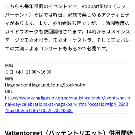
こちらも毎年恒例のイベントです。Koppartälten（コッ
パーテント）そばでは終日、家族で楽しめるアクティビテ
ィがあります。また、参加者数限定ですが、１時間程度の
ガイドウオークも数回開催されます。14時からはメインス
テージで王立オペラ、王立オーケストラ、そして王立バレ
エの共演によるコンサートもあるので必見です。
日時
６日（木）11:00〜16:00
場所
HagaparkenHagalund,Solna,Stockholm
URL
https://www.kungligaslotten.se/english/calendar/events/natio
nal-day-celebrations-at-haga-park.html?occasion=lp4_32d3
75a318f2d5118b71022f-20240606
Vattentorget（バッテントリエット）供用開始