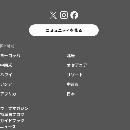
コミュニティを見る
国と地域
ヨーロッパ
北米
中南米
オセアニア
ハワイ
リゾート
アジア
中近東
アフリカ
日本
ウェブマガジン
特派員ブログ
ガイドブック
ニュース