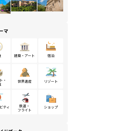
ーマ
食
建築・アート
宿泊
ト・
世界遺産
リゾート
戦
鉄道・
ビティ
ショップ
フライト