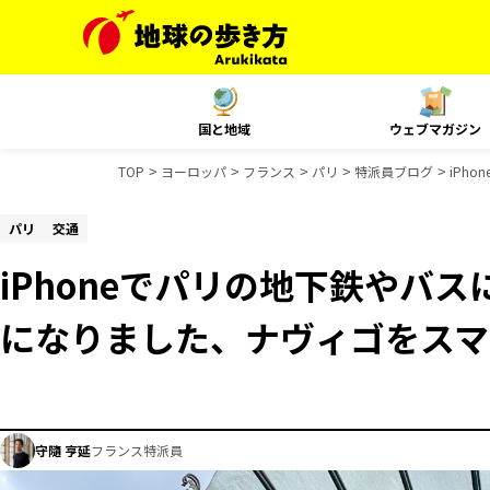
国と地域
ウェブマガジン
TOP
ヨーロッパ
フランス
パリ
特派員ブログ
iPh
パリ
交通
iPhoneでパリの地下鉄やバ
になりました、ナヴィゴをスマ
守隨 亨延
フランス特派員