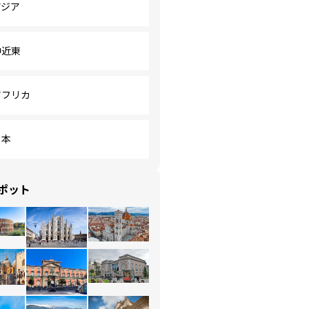
アジア
中近東
アフリカ
日本
ポット