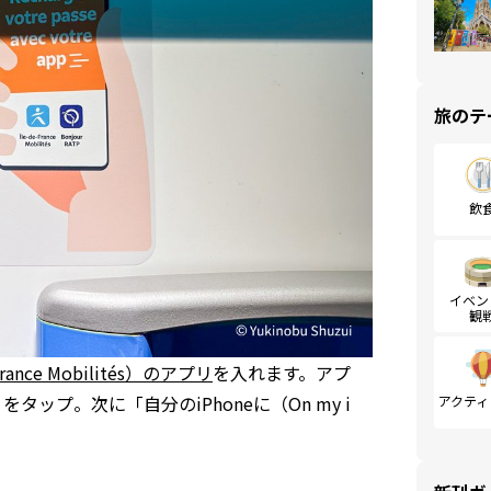
旅のテ
飲
イベン
観
ce Mobilités）のアプリ
を入れます。アプ
タップ。次に「自分のiPhoneに（On my i
アクティ