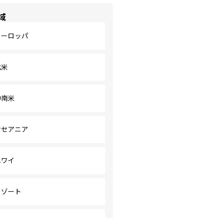
域
ヨーロッパ
北米
中南米
オセアニア
ハワイ
リゾート