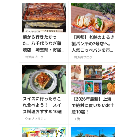
前から行きたかっ
【京都】老舗のまるき
た。八千代うなぎ蒲
製パン所の2号店へ。
焼店 埼玉県・寄居
人気こっぺパンを市役
町
所で味わう
特派員ブログ
特派員ブログ
スイスに行ったらこ
【2026年最新】上海
れ食べよう！ スイ
で絶対に買いたいお土
ス料理おすすめ10選
産10選！
ウェブマガジン
上海