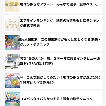
地球の歩き方アワード みんなで選ぶ、旅のベスト。
エアラインランキング 読者の投票をもとにランキン
グ形式で発表
Next韓国旅 次の韓国旅行がもっと楽しくなる 旅先・
グルメ・テクニック
旬な“あの人”が「旅」をテーマに語るインタビュー連
載 MY TRAVEL STORY
今、こんな旅がしてみたい！地球の歩き方が選ぶ2026
年絶対行くべき旅先30
コスパもタイパもかなえる！賢者の旅テクニック