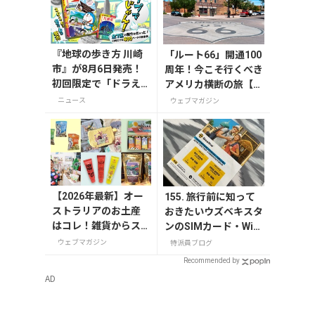
『地球の歩き方 川崎
「ルート66」開通100
市』が8月6日発売！
周年！今こそ行くべき
初回限定で「ドラえ
アメリカ横断の旅【今
もん」描き下ろし特
旅2026】
ニュース
ウェブマガジン
別カバー付き
【2026年最新】オー
155. 旅行前に知って
ストラリアのお土産
おきたいウズベキスタ
はコレ！雑貨からス
ンのSIMカード・Wi-F
ーパーでも買えるグ
iなどインターネット
ウェブマガジン
特派員ブログ
ルメまで13選
事情
Recommended by
AD