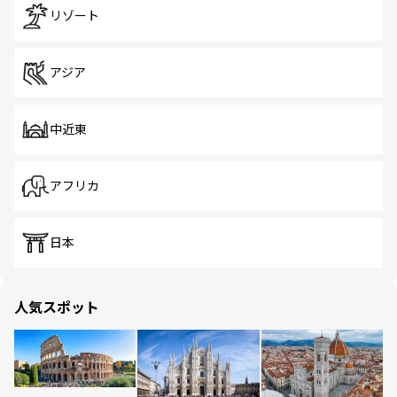
リゾート
アジア
中近東
アフリカ
日本
人気スポット