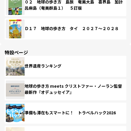
０２ 地球の歩き方 島旅 奄美大島 喜界島 加計
呂麻島（奄美群島１） ５訂版
Ｄ１７ 地球の歩き方 タイ ２０２７～２０２８
特設ページ
世界遺産ランキング
地球の歩き方 meets クリストファー・ノーラン監督
最新作『オデュッセイア』
準備も滞在もスマートに！ トラベルハック2026