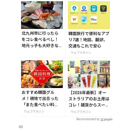
北九州市に行ったら
韓国旅行で便利なアプ
をコレ食べるべし！
リ7選！地図、翻訳、
地元っ子も大好きな
交通もこれで安心
キタキューグルメ
ウェブマガジン
おすすめ韓国グル
【2026年最新】オー
メ！現地で出合った
ストラリアのお土産は
「また食べたい料
コレ！雑貨からスーパ
理」20選
ーでも買えるグルメま
ウェブマガジン
ウェブマガジン
で13選
Recommended by
AD