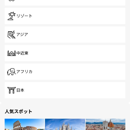
リゾート
アジア
中近東
アフリカ
日本
人気スポット