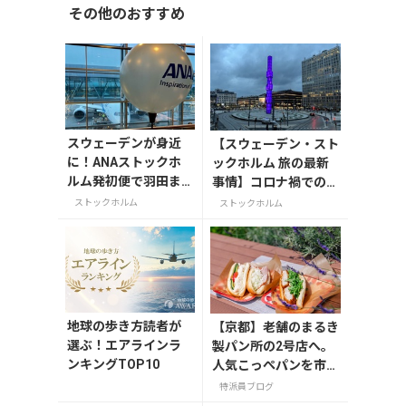
その他のおすすめ
スウェーデンが身近
【スウェーデン・スト
に！ANAストックホ
ックホルム 旅の最新
ルム発初便で羽田ま
事情】コロナ禍での行
で飛ぶ
動制限がさらに緩和さ
ストックホルム
ストックホルム
れたストックホルムの
様子
地球の歩き方読者が
【京都】老舗のまるき
選ぶ！エアラインラ
製パン所の2号店へ。
ンキングTOP10
人気こっぺパンを市役
所で味わう
特派員ブログ