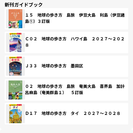
新刊ガイドブック
１５ 地球の歩き方 島旅 伊豆大島 利島（伊豆諸
島①）３訂版
Ｃ０２ 地球の歩き方 ハワイ島 ２０２７～２０２
８
Ｊ３３ 地球の歩き方 墨田区
０２ 地球の歩き方 島旅 奄美大島 喜界島 加計
呂麻島（奄美群島１） ５訂版
Ｄ１７ 地球の歩き方 タイ ２０２７～２０２８