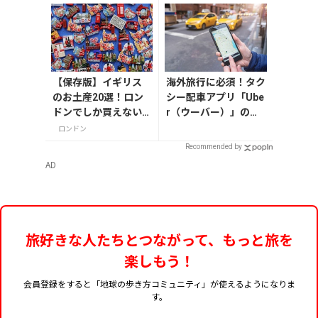
【保存版】イギリス
海外旅行に必須！タク
のお土産20選！ロン
シー配車アプリ「Ube
ドンでしか買えない
r（ウーバー）」の登
雑貨/お菓子/紅茶まで
録・利用方法
ロンドン
徹底紹介
Recommended by
AD
旅好きな人たちとつながって、もっと旅を
楽しもう！
会員登録をすると「地球の歩き方コミュニティ」が使えるようになりま
す。