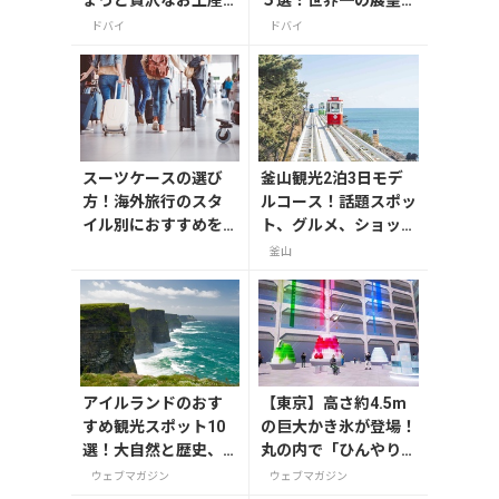
５選！世界一の展望台
＆ギフト5選【2025年
やアイススケート場を
ドバイ
ドバイ
版】
ご紹介
スーツケースの選び
釜山観光2泊3日モデ
方！海外旅行のスタ
ルコース！話題スポッ
イル別におすすめを
ト、グルメ、ショッピ
解説
ングを満喫
釜山
アイルランドのおす
【東京】高さ約4.5m
すめ観光スポット10
の巨大かき氷が登場！
選！大自然と歴史、
丸の内で「ひんやりＫ
ウイスキーを楽しむ
ＩＴＴＥ」が8月7日
ウェブマガジン
ウェブマガジン
から開催