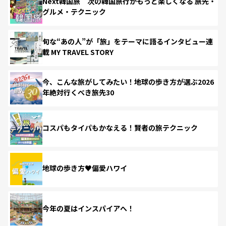
Next韓国旅 次の韓国旅行がもっと楽しくなる 旅先・
グルメ・テクニック
旬な“あの人”が「旅」をテーマに語るインタビュー連
載 MY TRAVEL STORY
今、こんな旅がしてみたい！地球の歩き方が選ぶ2026
年絶対行くべき旅先30
コスパもタイパもかなえる！賢者の旅テクニック
地球の歩き方♥偏愛ハワイ
今年の夏はインスパイアへ！