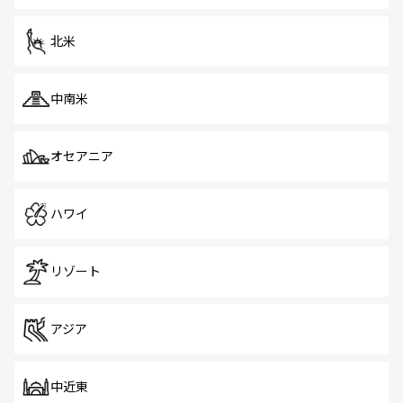
北米
中南米
オセアニア
ハワイ
リゾート
アジア
中近東