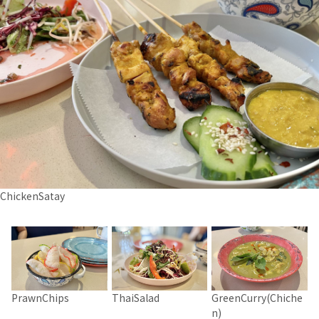
ChickenSatay
PrawnChips
ThaiSalad
GreenCurry(Chiche
n)