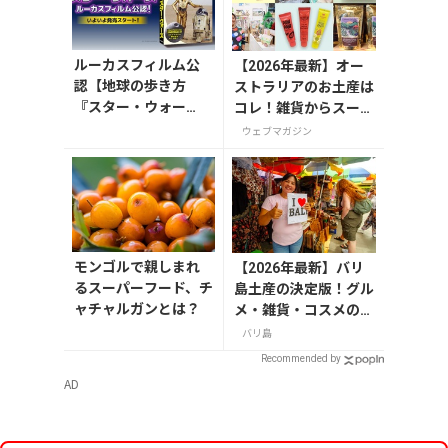
過ごし方などを旅行者
目線でお届けしていま
す、小笠原リサと申し
ルーカスフィルム公
【2026年最新】オー
ます。私にとってハワ
認【地球の歩き方
ストラリアのお土産は
イは、世界でいちばん
『スター・ウォー
コレ！雑貨からスーパ
居心地のよい島であ
ズ』】が7月31日発
ーでも買えるグルメま
り、癒しとパワーの充
ウェブマガジン
売！初回限定版はホ
で13選
電スポット！ 海で心
ログラム仕様の特製
身を浄化し、山で深い
リバーシブル帯付き
癒しを感じ、空の青さ
と眩しい太陽に力をい
ただく。ハワイの人は
みんな笑顔。その表情
モンゴルで親しまれ
【2026年最新】バリ
を見ていると、穏やか
るスーパーフード、チ
島土産の決定版！グル
な
ャチャルガンとは？
メ・雑貨・コスメのお
すすめ20選
バリ島
Recommended by
AD