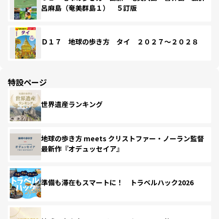
呂麻島（奄美群島１） ５訂版
Ｄ１７ 地球の歩き方 タイ ２０２７～２０２８
特設ページ
世界遺産ランキング
地球の歩き方 meets クリストファー・ノーラン監督
最新作『オデュッセイア』
準備も滞在もスマートに！ トラベルハック2026