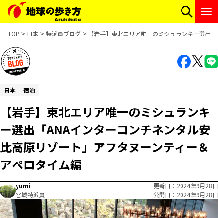
TOP
日本
特派員ブログ
【岩手】東北エリア唯一のミシュランキー選出「
日本
宿泊
【岩手】東北エリア唯一のミシュランキ
ー選出「ANAインターコンチネンタル安
比高原リゾート」アフタヌーンティー＆
アペロタイム編
yumi
更新日
2024年9月28日
宮城特派員
公開日
2024年9月28日