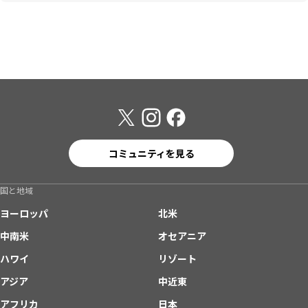
コミュニティを見る
国と地域
ヨーロッパ
北米
中南米
オセアニア
ハワイ
リゾート
アジア
中近東
アフリカ
日本