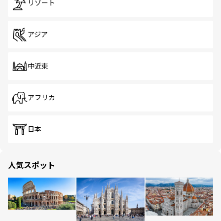
リゾート
アジア
中近東
アフリカ
日本
人気スポット