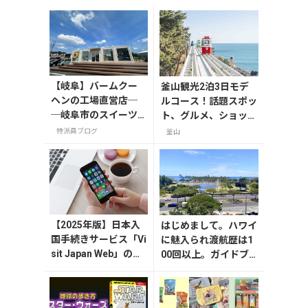
【岐阜】バームクー
釜山観光2泊3日モデ
ヘンの工場直営店─
ルコース！話題スポッ
─岐阜市のスイーツ
ト、グルメ、ショッピ
スポット「FLEUR
ングを満喫
特派員ブログ
釜山
（フルール）」
【2025年版】日本入
はじめまして。ハワイ
国手続きサービス「Vi
に魅入られ渡航歴は1
sit Japan Web」の登
00回以上。ガイドブ
録方法や注意点を解
ックやコラム執筆、ブ
説
ログやインスタグラム
で、その魅力や情報、