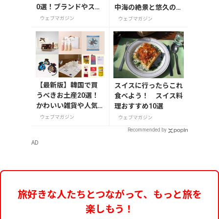
の表情を見ていると、
0選！ブランドやスー
中海の絶景と悠久の歴
穏やかな
パーのお菓子や雑貨
史を巡る
ウェブマガジン
ウェブマガジン
まで紹介
【最新版】韓国で買
スイスに行ったらこれ
うべきお土産20選！
食べよう！ スイス料
かわいい雑貨や人気
理おすすめ10選
コスメを紹介
ウェブマガジン
ウェブマガジン
Recommended by
AD
旅好きな人たちとつながって、もっと旅を
楽しもう！