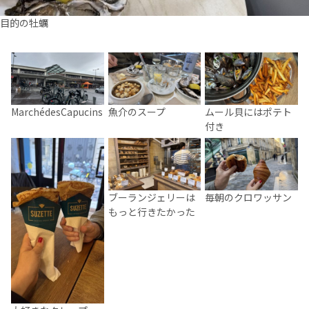
目的の牡蠣
MarchédesCapucins
魚介のスープ
ムール貝にはポテト
付き
ブーランジェリーは
毎朝のクロワッサン
もっと行きたかった