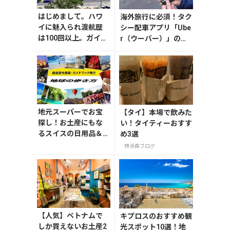
はじめまして。ハワ
海外旅行に必須！タク
イに魅入られ渡航歴
シー配車アプリ「Ube
は100回以上。ガイド
r（ウーバー）」の登
ブックやコラム執
録・利用方法
筆、ブログやインス
タグラムで、その魅力
や情報、過ごし方な
どを旅行者目線でお
届けしています、小笠
地元スーパーでお宝
【タイ】本場で飲みた
原リサと申します。私
探し！お土産にもな
い！タイティーおすす
にとってハワイは、
るスイスの日用品＆
め3選
世界でいちばん居心
おやつ
地のよい島であり、癒
特派員ブログ
しとパワーの充電ス
ポット！ 海で心身を
浄化し、山で深い癒
しを感じ、空の青さ
と眩しい太陽に力を
いただく。ハワイの
【人気】ベトナムで
キプロスのおすすめ観
人はみんな笑顔。そ
しか買えないお土産2
光スポット10選！地