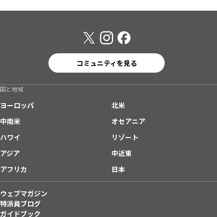
コミュニティを見る
国と地域
ヨーロッパ
北米
中南米
オセアニア
ハワイ
リゾート
アジア
中近東
アフリカ
日本
ウェブマガジン
特派員ブログ
ガイドブック