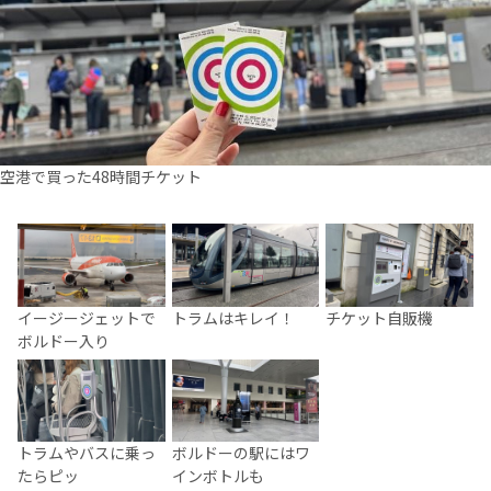
空港で買った48時間チケット
イージージェットで
トラムはキレイ！
チケット自販機
ボルドー入り
トラムやバスに乗っ
ボルドーの駅にはワ
たらピッ
インボトルも