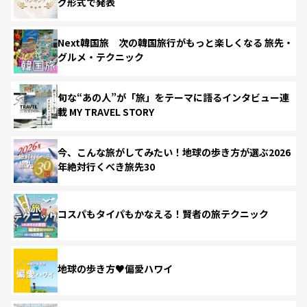
グ形式で発表
Next韓国旅 次の韓国旅行がもっと楽しくなる 旅先・
グルメ・テクニック
旬な“あの人”が「旅」をテーマに語るインタビュー連
載 MY TRAVEL STORY
今、こんな旅がしてみたい！地球の歩き方が選ぶ2026
年絶対行くべき旅先30
コスパもタイパもかなえる！賢者の旅テクニック
地球の歩き方♥偏愛ハワイ