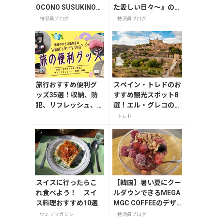
OCONO SUSUKINO」
た愛しい日々〜』の撮
お土産編
影地を訪ねて
特派員ブログ
特派員ブログ
旅行おすすめ便利グ
スペイン・トレドのお
ッズ35選！収納、防
すすめ観光スポット8
犯、リフレッシュ、
選！エル・グレコの傑
どれを持って行く？
作や古都の魅力を満喫
トレド
【編集者の旅の持ち
物】
スイスに行ったらこ
【韓国】暑い夏にクー
れ食べよう！ スイ
ルダウンできるMEGA
ス料理おすすめ10選
MGC COFFEEのデザ
ート
ウェブマガジン
特派員ブログ