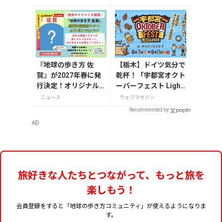
『地球の歩き方 佐
【栃木】ドイツ気分で
賀』が2027年春に発
乾杯！「宇都宮オクト
行決定！オリジナル
ーバーフェスト Light
グッズが当たる発行
2026」が8月7日から
ニュース
ウェブマガジン
記念アンケート実施
開催
Recommended by
中
AD
旅好きな人たちとつながって、もっと旅を
楽しもう！
会員登録をすると「地球の歩き方コミュニティ」が使えるようになりま
す。