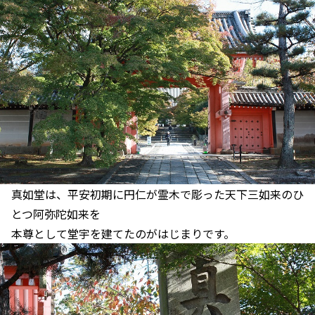
真如堂は、平安初期に円仁が霊木で彫った天下三如来のひ
とつ阿弥陀如来を
本尊として堂宇を建てたのがはじまりです。