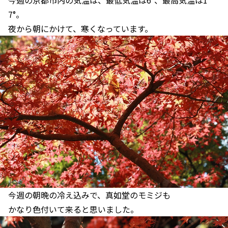
今週の京都市内の気温は、最低気温は6°、最高気温は1
7°。
夜から朝にかけて、寒くなっています。
今週の朝晩の冷え込みで、真如堂のモミジも
かなり色付いて来ると思いました。