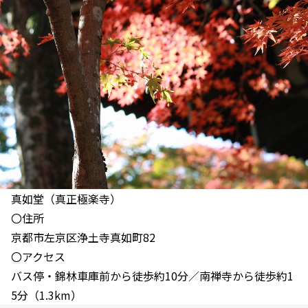
真如堂（真正極楽寺）
〇住所
京都市左京区浄土寺真如町82
〇アクセス
バス停・錦林車庫前から徒歩約10分／南禅寺から徒歩約1
5分（1.3km）