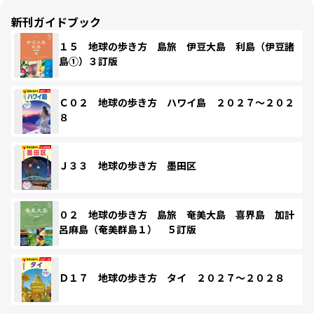
新刊ガイドブック
１５ 地球の歩き方 島旅 伊豆大島 利島（伊豆諸
島①）３訂版
Ｃ０２ 地球の歩き方 ハワイ島 ２０２７～２０２
８
Ｊ３３ 地球の歩き方 墨田区
０２ 地球の歩き方 島旅 奄美大島 喜界島 加計
呂麻島（奄美群島１） ５訂版
Ｄ１７ 地球の歩き方 タイ ２０２７～２０２８