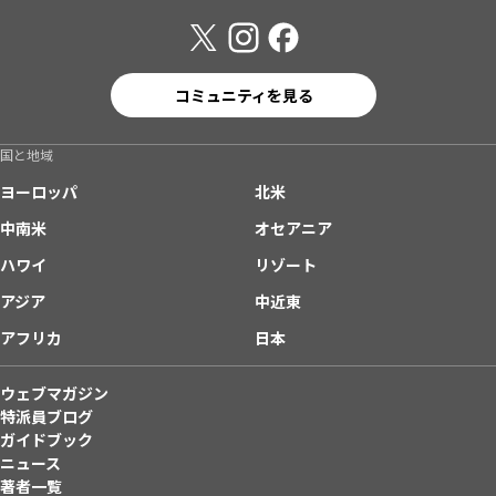
コミュニティを見る
国と地域
ヨーロッパ
北米
中南米
オセアニア
ハワイ
リゾート
アジア
中近東
アフリカ
日本
ウェブマガジン
特派員ブログ
ガイドブック
ニュース
著者一覧