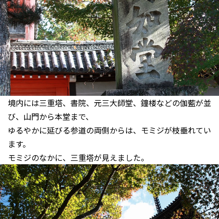
境内には三重塔、書院、元三大師堂、鐘楼などの伽藍が並
び、山門から本堂まで、
ゆるやかに延びる参道の両側からは、モミジが枝垂れてい
ます。
モミジのなかに、三重塔が見えました。