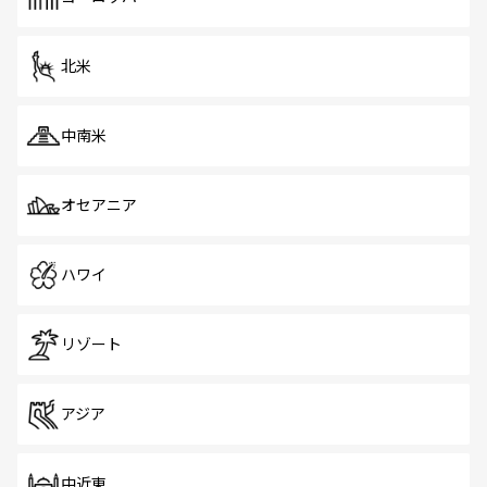
北米
中南米
オセアニア
ハワイ
リゾート
アジア
中近東