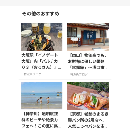
その他のおすすめ
大阪駅「イノゲート
【岡山】物価高でも、
大阪」内「バルチカ
お財布に優しい麵処
０３（おっさん）」7/
「試麺館」～浅口市鴨
31開業！
方町～
特派員ブログ
特派員ブログ
【神奈川】透明度抜
【京都】老舗のまるき
群のビーチや絶景カ
製パン所の2号店へ。
フェへ！この夏に訪
人気こっぺパンを市役