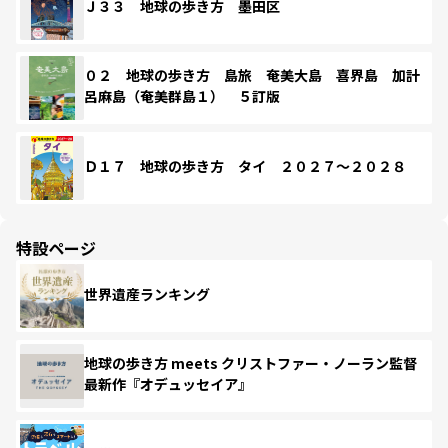
Ｊ３３ 地球の歩き方 墨田区
０２ 地球の歩き方 島旅 奄美大島 喜界島 加計
呂麻島（奄美群島１） ５訂版
Ｄ１７ 地球の歩き方 タイ ２０２７～２０２８
特設ページ
世界遺産ランキング
地球の歩き方 meets クリストファー・ノーラン監督
最新作『オデュッセイア』