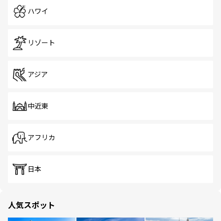
ハワイ
リゾート
アジア
中近東
アフリカ
日本
人気スポット