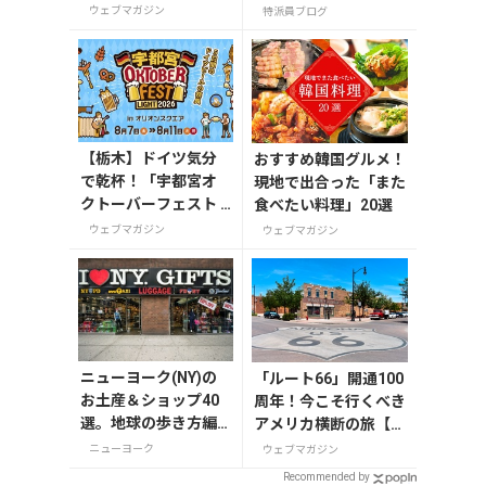
れたい三浦半島の穴
所で味わう
ウェブマガジン
特派員ブログ
場スポット
【栃木】ドイツ気分
おすすめ韓国グルメ！
で乾杯！「宇都宮オ
現地で出合った「また
クトーバーフェスト L
食べたい料理」20選
ight 2026」が8月7日
ウェブマガジン
ウェブマガジン
から開催
ニューヨーク(NY)の
「ルート66」開通100
お土産＆ショップ40
周年！今こそ行くべき
選。地球の歩き方編
アメリカ横断の旅【今
集者セレクト！
旅2026】
ニューヨーク
ウェブマガジン
Recommended by