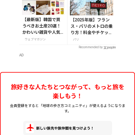
【最新版】韓国で買
【2025年版】フラン
うべきお土産20選！
ス・パリのメトロの乗
かわいい雑貨や人気
り方！料金やチケット
コスメを紹介
の種類、注意点を解説
ウェブマガジン
パリ
Recommended by
AD
旅好きな人たちとつながって、もっと旅を
楽しもう！
会員登録をすると「地球の歩き方コミュニティ」が使えるようになりま
す。
新しい旅先や旅仲間を見つけよう！