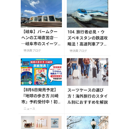
【岐阜】バームクー
104. 旅行者必見・ウ
ヘンの工場直営店─
ズベキスタンの鉄道攻
─岐阜市のスイーツ
略法！高速列車アフラ
スポット「FLEUR
シアブ号から旅情あふ
特派員ブログ
特派員ブログ
（フルール）」
れる夜行列車まで
【8月6日発売予定】
スーツケースの選び
『地球の歩き方 川崎
方！海外旅行のスタイ
市』予約受付中！初
ル別におすすめを解説
回限定版は「ドラえ
ニュース
もん」特別カバー付
き