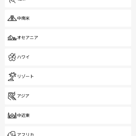
中南米
オセアニア
ハワイ
リゾート
アジア
中近東
アフリカ