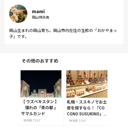
mami
岡山特派員
岡山生まれの岡山育ち。岡山市内在住の生粋の「おかやまっ
子」です。
その他のおすすめ
【 ウズベキスタン 】
札幌・ススキノでお土
憧れの「青の都 」
産を探すなら！「CO
サマルカンド
CONO SUSUKINO」
お土産編
特派員ブログ
特派員ブログ