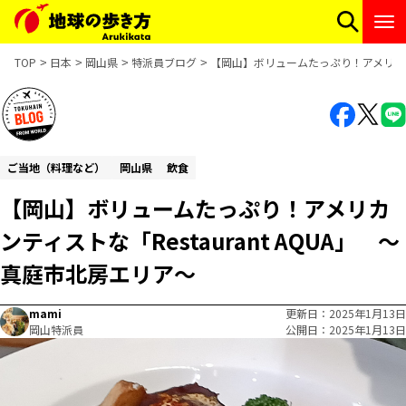
TOP
日本
岡山県
特派員ブログ
【岡山】ボリュームたっぷり！アメリカンテ
ご当地（料理など）
岡山県
飲食
【岡山】ボリュームたっぷり！アメリカ
ンティストな「Restaurant AQUA」 ～
真庭市北房エリア～
mami
更新日
2025年1月13日
岡山特派員
公開日
2025年1月13日