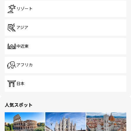
リゾート
アジア
中近東
アフリカ
日本
人気スポット