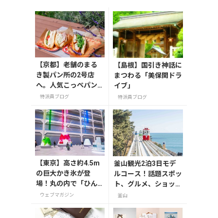
【京都】老舗のまる
【島根】国引き神話に
き製パン所の2号店
まつわる「美保関ドラ
へ。人気こっぺパン
イブ」
を市役所で味わう
特派員ブログ
特派員ブログ
【東京】高さ約4.5m
釜山観光2泊3日モデ
の巨大かき氷が登
ルコース！話題スポッ
場！丸の内で「ひん
ト、グルメ、ショッピ
やりＫＩＴＴＥ」が8
ングを満喫
ウェブマガジン
釜山
月7日から開催