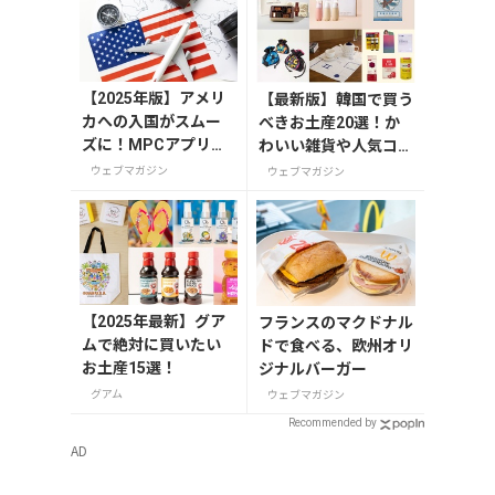
【2025年版】アメリ
【最新版】韓国で買う
カへの入国がスムー
べきお土産20選！か
ズに！MPCアプリの
わいい雑貨や人気コス
登録方法や使い方を
メを紹介
ウェブマガジン
ウェブマガジン
解説
【2025年最新】グア
フランスのマクドナル
ムで絶対に買いたい
ドで食べる、欧州オリ
お土産15選！
ジナルバーガー
グアム
ウェブマガジン
Recommended by
AD