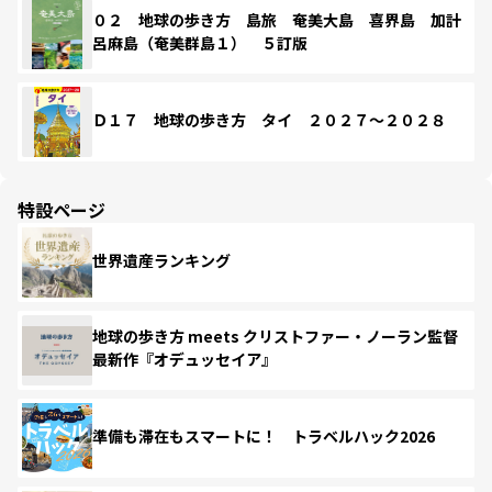
０２ 地球の歩き方 島旅 奄美大島 喜界島 加計
呂麻島（奄美群島１） ５訂版
Ｄ１７ 地球の歩き方 タイ ２０２７～２０２８
特設ページ
世界遺産ランキング
地球の歩き方 meets クリストファー・ノーラン監督
最新作『オデュッセイア』
準備も滞在もスマートに！ トラベルハック2026