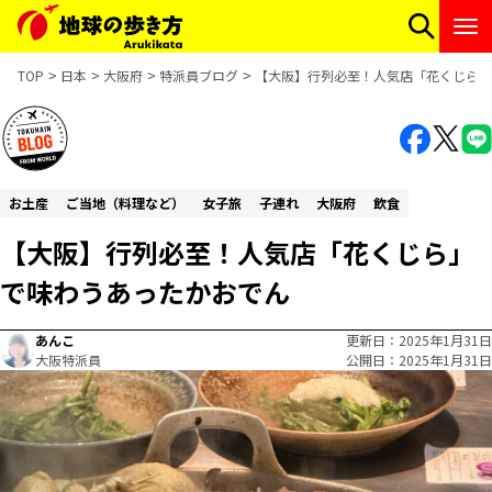
TOP
日本
大阪府
特派員ブログ
【大阪】行列必至！人気店「花くじら」
お土産
ご当地（料理など）
女子旅
子連れ
大阪府
飲食
【大阪】行列必至！人気店「花くじら」
で味わうあったかおでん
あんこ
更新日
2025年1月31日
大阪特派員
公開日
2025年1月31日