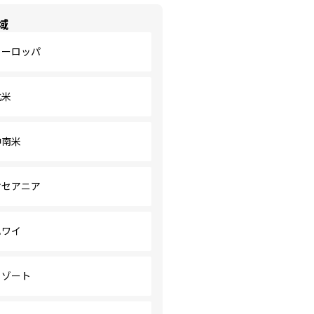
域
ヨーロッパ
北米
中南米
オセアニア
ハワイ
リゾート