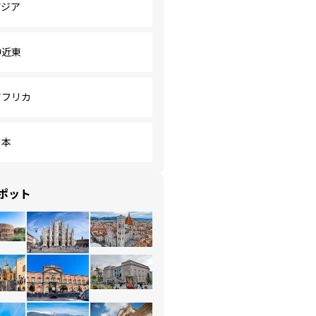
アジア
中近東
アフリカ
日本
ポット