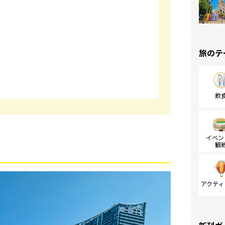
旅のテ
飲
イベン
観
アクティ