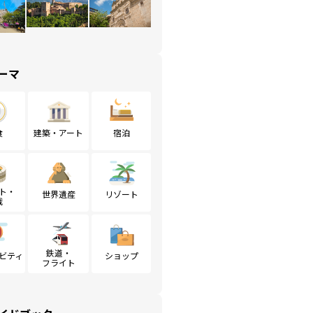
ーマ
食
建築・アート
宿泊
ト・
世界遺産
リゾート
戦
鉄道・
ビティ
ショップ
フライト