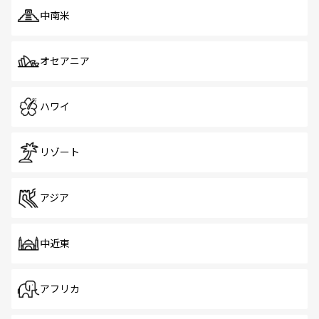
中南米
オセアニア
ハワイ
リゾート
アジア
中近東
アフリカ