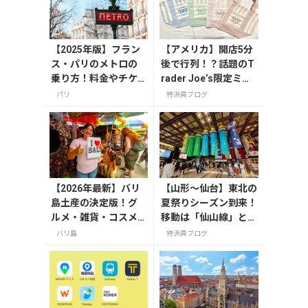
【2025年版】フラン
【アメリカ】開店5分
ス・パリのメトロの
後で行列！？話題のT
乗り方！料金やチケ
rader Joe’s限定ミニ
ットの種類、注意点
トート発売日レポ
パリ
特派員ブログ
を解説
【2026年最新】バリ
【山形〜仙台】東北の
島土産の決定版！グ
夏祭りシーズン到来！
ルメ・雑貨・コスメ
移動は「仙山線」と
のおすすめ20選
「高速バス」どっちが
バリ島
特派員ブログ
正解？