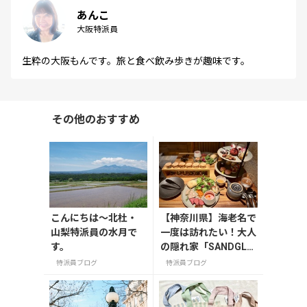
あんこ
大阪特派員
生粋の大阪もんです。旅と食べ飲み歩きが趣味です。
その他のおすすめ
こんにちは～北杜・
【神奈川県】海老名で
山梨特派員の水月で
一度は訪れたい！大人
す。
の隠れ家「SANDGLA
SS 熾火」で味わうア
特派員ブログ
特派員ブログ
フタヌーンティー