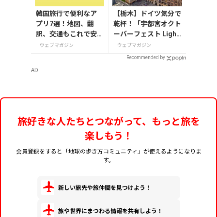
韓国旅行で便利なア
【栃木】ドイツ気分で
プリ7選！地図、翻
乾杯！「宇都宮オクト
訳、交通もこれで安
ーバーフェスト Light
心
2026」が8月7日から
ウェブマガジン
ウェブマガジン
開催の画像一覧
Recommended by
AD
旅好きな人たちとつながって、もっと旅を
楽しもう！
会員登録をすると「地球の歩き方コミュニティ」が使えるようになりま
す。
新しい旅先や旅仲間を見つけよう！
旅や世界にまつわる情報を共有しよう！