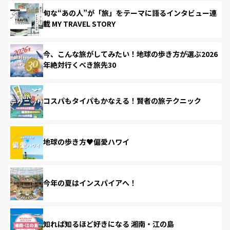
旬な“あの人”が「旅」をテーマに語るインタビュー連
載 MY TRAVEL STORY
今、こんな旅がしてみたい！地球の歩き方が選ぶ2026
年絶対行くべき旅先30
コスパもタイパもかなえる！賢者の旅テクニック
地球の歩き方♥偏愛ハワイ
今年の夏はインスパイアへ！
知れば知るほど好きになる 湘南・江の島