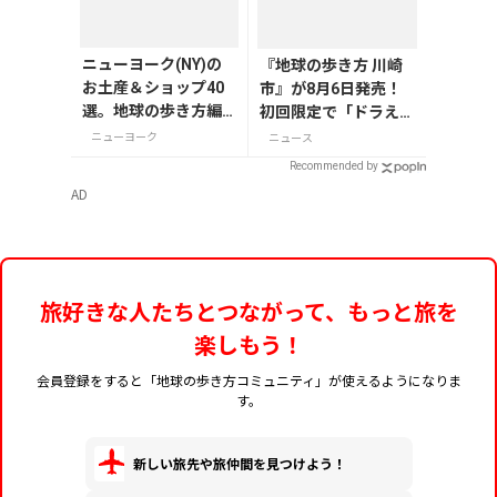
ニューヨーク(NY)の
『地球の歩き方 川崎
お土産＆ショップ40
市』が8月6日発売！
選。地球の歩き方編
初回限定で「ドラえも
集者セレクト！
ん」描き下ろし特別カ
ニューヨーク
ニュース
バー付き
Recommended by
AD
旅好きな人たちとつながって、もっと旅を
楽しもう！
会員登録をすると「地球の歩き方コミュニティ」が使えるようになりま
す。
新しい旅先や旅仲間を見つけよう！