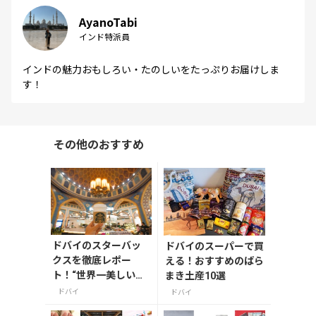
AyanoTabi
インド特派員
インドの魅力おもしろい・たのしいをたっぷりお届けしま
す！
その他のおすすめ
ドバイのスターバッ
ドバイのスーパーで買
クスを徹底レポー
える！おすすめのばら
ト！“世界一美しいス
まき土産10選
タバ”や限定グッズ、
ドバイ
ドバイ
話題のシークレット