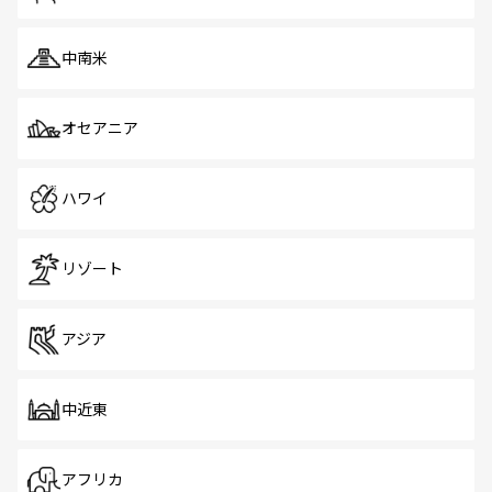
中南米
オセアニア
ハワイ
リゾート
アジア
中近東
アフリカ