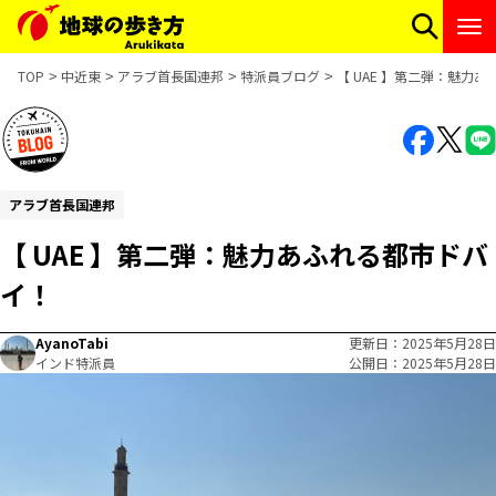
TOP
中近東
アラブ首長国連邦
特派員ブログ
【 UAE 】第二弾：魅力
アラブ首長国連邦
【 UAE 】第二弾：魅力あふれる都市ドバ
イ！
AyanoTabi
更新日
2025年5月28日
インド特派員
公開日
2025年5月28日