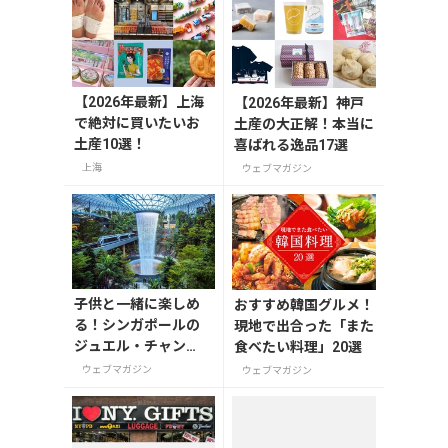
メニューも紹介
【2026年最新】上海
【2026年最新】神戸
で絶対に買いたいお
土産の大正解！本当に
土産10選！
喜ばれる逸品17選
上海
ウェブマガジン
子供と一緒に楽しめ
おすすめ韓国グルメ！
る！シンガポールの
現地で出合った「また
ジュエル・チャン
食べたい料理」20選
ギ・エアポート
ウェブマガジン
ウェブマガジン