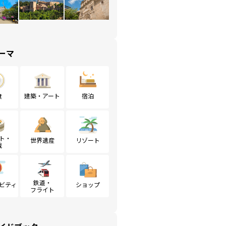
ーマ
食
建築・アート
宿泊
ト・
世界遺産
リゾート
戦
鉄道・
ビティ
ショップ
フライト