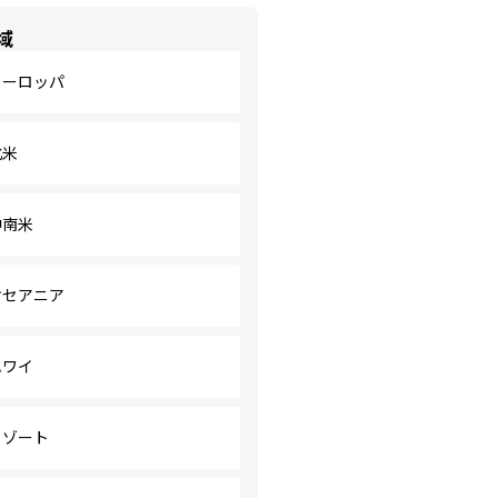
域
ヨーロッパ
北米
中南米
オセアニア
ハワイ
リゾート