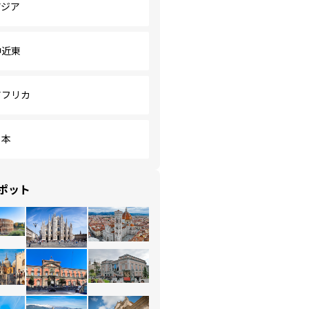
アジア
中近東
アフリカ
日本
ポット