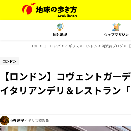
国と地域
ウェブマガジン
TOP
ヨーロッパ
イギリス
ロンドン
特派員ブログ
【
ロンドン
【ロンドン】コヴェントガーデ
イタリアンデリ＆レストラン「L
小野 雅子
イギリス特派員