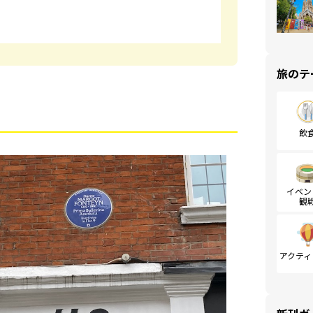
旅のテ
飲
イベン
観
アクティ