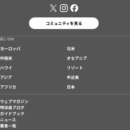
コミュニティを見る
国と地域
ヨーロッパ
北米
中南米
オセアニア
ハワイ
リゾート
アジア
中近東
アフリカ
日本
ウェブマガジン
特派員ブログ
ガイドブック
ニュース
著者一覧