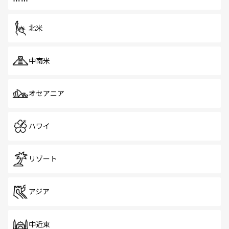
北米
中南米
オセアニア
ハワイ
リゾート
アジア
中近東