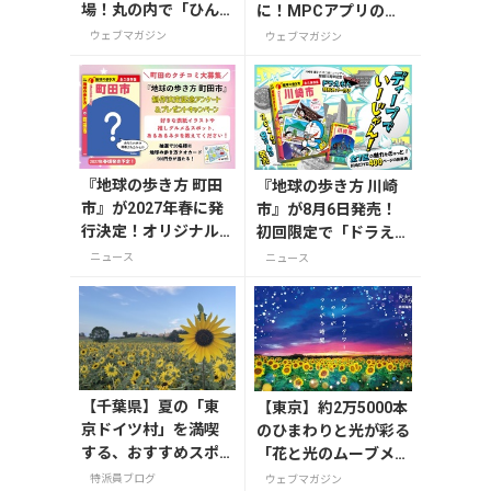
場！丸の内で「ひん
に！MPCアプリの登
やりＫＩＴＴＥ」が8
録方法や使い方を解説
ウェブマガジン
ウェブマガジン
月7日から開催
『地球の歩き方 町田
『地球の歩き方 川崎
市』が2027年春に発
市』が8月6日発売！
行決定！オリジナル
初回限定で「ドラえも
グッズが当たる発行
ん」描き下ろし特別カ
ニュース
ニュース
記念アンケート実施
バー付き
中
【千葉県】夏の「東
【東京】約2万5000本
京ドイツ村」を満喫
のひまわりと光が彩る
する、おすすめスポ
「花と光のムーブメン
ット3選
ト」が葛西臨海公園で
特派員ブログ
ウェブマガジン