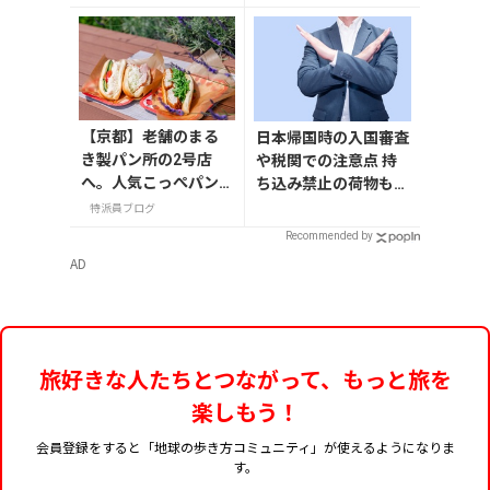
7月31日から開催
【京都】老舗のまる
日本帰国時の入国審査
き製パン所の2号店
や税関での注意点 持
へ。人気こっぺパン
ち込み禁止の荷物も解
を市役所で味わう
説
特派員ブログ
Recommended by
AD
旅好きな人たちとつながって、もっと旅を
楽しもう！
会員登録をすると「地球の歩き方コミュニティ」が使えるようになりま
す。