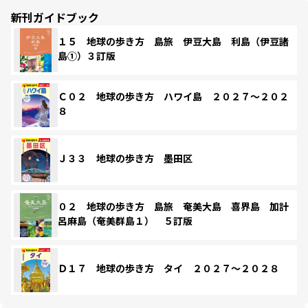
新刊ガイドブック
１５ 地球の歩き方 島旅 伊豆大島 利島（伊豆諸
島①）３訂版
Ｃ０２ 地球の歩き方 ハワイ島 ２０２７～２０２
８
Ｊ３３ 地球の歩き方 墨田区
０２ 地球の歩き方 島旅 奄美大島 喜界島 加計
呂麻島（奄美群島１） ５訂版
Ｄ１７ 地球の歩き方 タイ ２０２７～２０２８